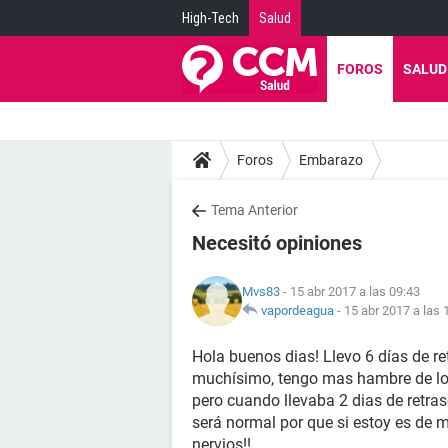
High-Tech
Salud
FOROS
SALUD
Foros
Embarazo
Tema Anterior
Necesitó opiniones
Mvs83
- 15 abr 2017 a las 09:43
vapordeagua
-
15 abr 2017 a las 
Hola buenos dias! Llevo 6 días de r
muchísimo, tengo mas hambre de lo 
pero cuando llevaba 2 dias de retra
será normal por que si estoy es de 
nervios!!