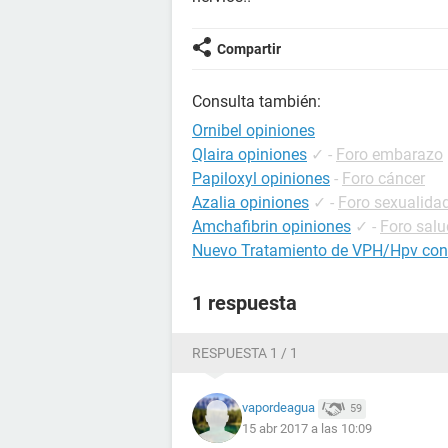
Compartir
Consulta también:
Ornibel opiniones
Qlaira opiniones
✓
-
Foro embarazo
Papiloxyl opiniones
-
Foro cáncer
Azalia opiniones
✓
-
Foro sexualida
Amchafibrin opiniones
✓
-
Foro salu
Nuevo Tratamiento de VPH/Hpv con 
1 respuesta
RESPUESTA 1 / 1
vapordeagua
59
15 abr 2017 a las 10:09