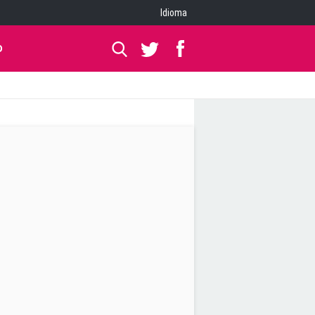
Idioma
O