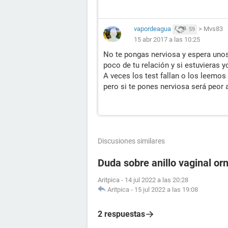
vapordeagua
>
Mvs83
59
15 abr 2017 a las 10:25
No te pongas nerviosa y espera unos
poco de tu relación y si estuvieras y
A veces los test fallan o los leemo
pero si te pones nerviosa será peor
Discusiones similares
Duda sobre anillo vaginal orn
Aritpica
-
14 jul 2022 a las 20:28
Aritpica
-
15 jul 2022 a las 19:08
2 respuestas