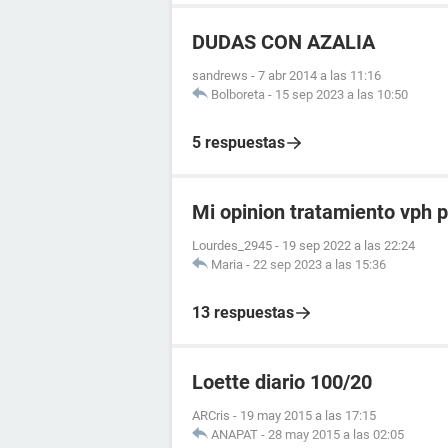
DUDAS CON AZALIA
sandrews
-
7 abr 2014 a las 11:16
Bolboreta
-
15 sep 2023 a las 10:50
5 respuestas
Mi opinion tratamiento vph p
Lourdes_2945
-
19 sep 2022 a las 22:24
Maria
-
22 sep 2023 a las 15:36
13 respuestas
Loette diario 100/20
ARCris
-
19 may 2015 a las 17:15
ANAPAT
-
28 may 2015 a las 02:05