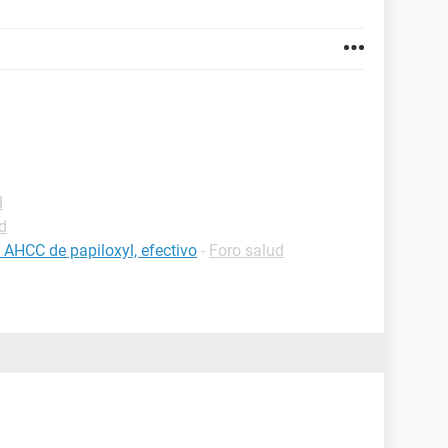
d
d
AHCC de papiloxyl, efectivo
-
Foro salud