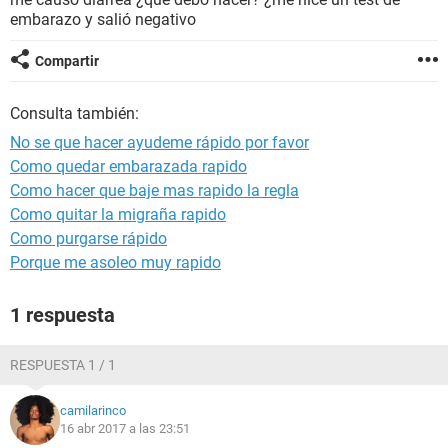
embarazo y salió negativo
Compartir
Consulta también:
No se que hacer ayudeme rápido por favor
Como quedar embarazada rapido
Como hacer que baje mas rapido la regla
Como quitar la migraña rapido
Como purgarse rápido
Porque me asoleo muy rapido
1 respuesta
RESPUESTA 1 / 1
camilarinco
16 abr 2017 a las 23:51