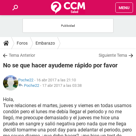
MENU
INICIO
FOROS
Foros
Embarazo
SALUD
Tema Anterior
Siguiente Tema
No se que hacer ayudeme rápido por favor
FAMILIA
Poche22
- 16 abr 2017 a las 21:10
NUTRICIÓN
Poche22
-
17 abr 2017 a las 03:38
Hola,
BIENESTAR
Tuve relaciones el martes, jueves y viernes en todas usamos
condón pero el lunes me debía llegar el periodo y no me
SEXUALIDAD
llegó, me preocupe demasiado y el jueves me hice una
prueba en sangre y salió negativa pero nada que me llega
decidí tomarme una post day para adelantar el periodo, pero
GLOSARIO
me causo diarrea ¿que debo hacer? ¿me hice un test de