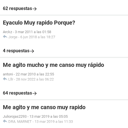
62 respuestas
Eyaculo Muy rapido Porque?
Arckz
-
3 mar 2011 a las 01:58
Jorge
-
6 jun 2018 a las 18:27
4 respuestas
Me agito mucho y me canso muy rápido
antoni
-
22 mar 2010 a las 22:55
Lllr
-
28 nov 2022 a las 06:22
64 respuestas
Me agito y me canso muy rapido
Juliorojas2293
-
13 mar 2019 a las 05:05
DRA. MARNET
-
13 mar 2019 a las 11:33