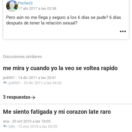
Poche22
17 abr 2017 a las 03:38
Pero aún no me llega y seguro a los 6 días se pude? 6 días
después de tener la relación sexual?
Discusiones similares
me mira y cuando yo la veo se voltea rapido
jedi501
-
14 dic 2011 a las 20:41
jedi501
-
29 dic 2011 a las 04:26
3 respuestas
Me siento fatigada y mi corazon late raro
ana
-
20 oct 2010 a las 18:05
billy
-
12 ene 2018 a las 05:35