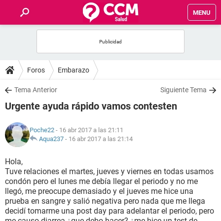
MENU
INICIO
FOROS
Foros
Embarazo
SALUD
Tema Anterior
Siguiente Tema
Urgente ayuda rápido vamos contesten
FAMILIA
Poche22
- 16 abr 2017 a las 21:11
NUTRICIÓN
Aqua237
-
16 abr 2017 a las 21:14
Hola,
BIENESTAR
Tuve relaciones el martes, jueves y viernes en todas usamos
condón pero el lunes me debía llegar el periodo y no me
SEXUALIDAD
llegó, me preocupe demasiado y el jueves me hice una
prueba en sangre y salió negativa pero nada que me llega
decidí tomarme una post day para adelantar el periodo, pero
GLOSARIO
me causo diarrea ¿que debo hacer? ¿me hice un test de