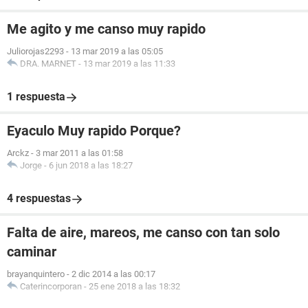
Me agito y me canso muy rapido
Juliorojas2293
-
13 mar 2019 a las 05:05
DRA. MARNET
-
13 mar 2019 a las 11:33
1 respuesta
Eyaculo Muy rapido Porque?
Arckz
-
3 mar 2011 a las 01:58
Jorge
-
6 jun 2018 a las 18:27
4 respuestas
Falta de aire, mareos, me canso con tan solo
caminar
brayanquintero
-
2 dic 2014 a las 00:17
Caterincorporan
-
25 ene 2018 a las 18:32