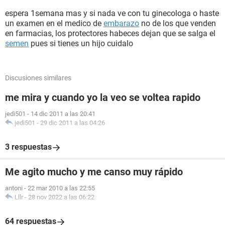
espera 1semana mas y si nada ve con tu ginecologa o haste
un examen en el medico de
embarazo
no de los que venden
en farmacias, los protectores habeces dejan que se salga el
semen
pues si tienes un hijo cuidalo
Discusiones similares
me mira y cuando yo la veo se voltea rapido
jedi501
-
14 dic 2011 a las 20:41
jedi501
-
29 dic 2011 a las 04:26
3 respuestas
Me agito mucho y me canso muy rápido
antoni
-
22 mar 2010 a las 22:55
Lllr
-
28 nov 2022 a las 06:22
64 respuestas