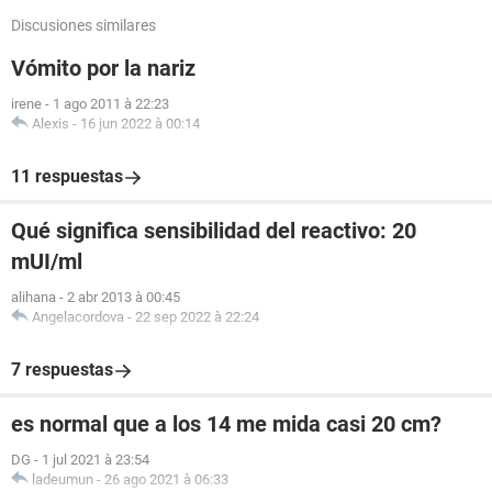
Discusiones similares
Vómito por la nariz
irene
-
1 ago 2011 à 22:23
Alexis
-
16 jun 2022 à 00:14
11 respuestas
Qué significa sensibilidad del reactivo: 20
mUI/ml
alihana
-
2 abr 2013 à 00:45
Angelacordova
-
22 sep 2022 à 22:24
7 respuestas
es normal que a los 14 me mida casi 20 cm?
DG
-
1 jul 2021 à 23:54
ladeumun
-
26 ago 2021 à 06:33