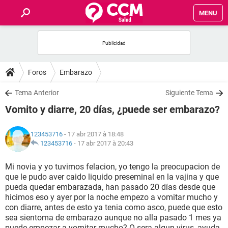
MENU
INICIO
FORUMS
Foros
Embarazo
SALUD
Tema Anterior
Siguiente Tema
Vomito y diarre, 20 días, ¿puede ser embarazo?
FAMILIA
123453716
- 17 abr 2017 à 18:48
NUTRICIÓN
123453716
-
17 abr 2017 à 20:43
Mi novia y yo tuvimos felacion, yo tengo la preocupacion de
BIENESTAR
que le pudo aver caido liquido preseminal en la vajina y que
pueda quedar embarazada, han pasado 20 días desde que
SEXUALIDAD
hicimos eso y ayer por la noche empezo a vomitar mucho y
con diarre, antes de esto ya tenia como asco, puede que esto
sea sientoma de embarazo aunque no alla pasado 1 mes ya
GLOSARIO
puede empezar a vomitar mucho? O sera algun virus, ayuda