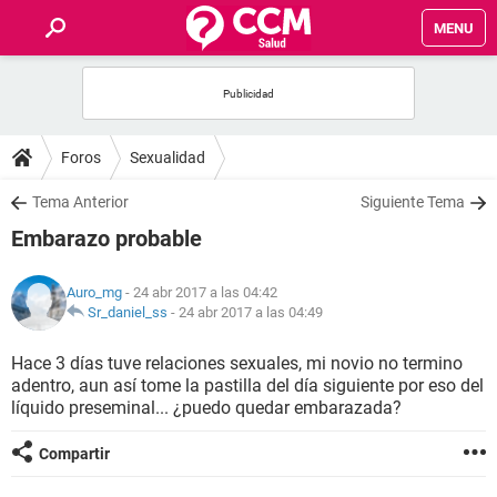
MENU
INICIO
FOROS
Foros
Sexualidad
SALUD
Tema Anterior
Siguiente Tema
Embarazo probable
FAMILIA
Auro_mg
- 24 abr 2017 a las 04:42
NUTRICIÓN
Sr_daniel_ss
-
24 abr 2017 a las 04:49
Hace 3 días tuve relaciones sexuales, mi novio no termino
BIENESTAR
adentro, aun así tome la pastilla del día siguiente por eso del
líquido preseminal... ¿puedo quedar embarazada?
SEXUALIDAD
Compartir
GLOSARIO