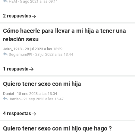
HEM
-
5 ago 2021 a las 09:11
2 respuestas
Cómo hacerle para llevar a mi hija a tener una
relación sexu
Jairo_1218
-
28 jul 2023 a las 13:39
Segismund99
-
28 jul 2023 a las 13:44
1 respuesta
Quiero tener sexo con mi hija
Daniel
-
15 ene 2023 a las 13:04
Jamito
-
21 sep 2023 a las 15:47
4 respuestas
Quiero tener sexo con mi hijo que hago ?