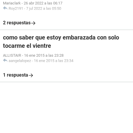
Mariaclark
-
26 abr 2022 a las 06:17
Roy2191
-
7 jul 2022 a las 05:50
2 respuestas
como saber que estoy embarazada con solo
tocarme el vientre
ALLISTAIR
-
16 ene 2015 a las 23:28
aangelalopez
-
16 ene 2015 a las 23:34
1 respuesta