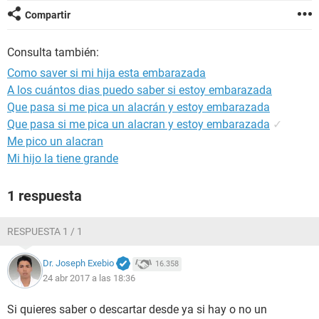
Compartir
Consulta también:
Como saver si mi hija esta embarazada
A los cuántos dias puedo saber si estoy embarazada
Que pasa si me pica un alacrán y estoy embarazada
Que pasa si me pica un alacran y estoy embarazada
✓
Me pico un alacran
Mi hijo la tiene grande
1 respuesta
RESPUESTA 1 / 1
Dr. Joseph Exebio
16.358
24 abr 2017 a las 18:36
Si quieres saber o descartar desde ya si hay o no un