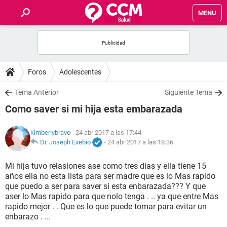
MENU
INICIO
FOROS
Foros
Adolescentes
SALUD
Tema Anterior
Siguiente Tema
Como saver si mi hija esta embarazada
FAMILIA
kimberlybravo
- 24 abr 2017 a las 17:44
NUTRICIÓN
Dr. Joseph Exebio
-
24 abr 2017 a las 18:36
Mi hija tuvo relasiones ase como tres dias y ella tiene 15
BIENESTAR
años ella no esta lista para ser madre que es lo Mas rapido
que puedo a ser para saver si esta enbarazada??? Y que
SEXUALIDAD
aser lo Mas rapido para que nolo tenga . .. ya que entre Mas
rapido mejor . . Que es lo que puede tomar para evitar un
enbarazo . ...
GLOSARIO