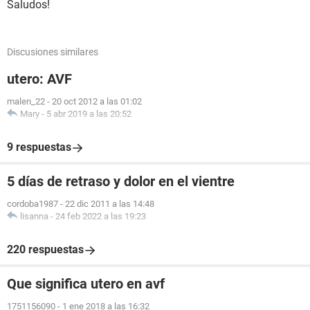
Saludos!
Discusiones similares
utero: AVF
malen_22
-
20 oct 2012 a las 01:02
Mary
-
5 abr 2019 a las 20:52
9 respuestas
5 días de retraso y dolor en el vientre
cordoba1987
-
22 dic 2011 a las 14:48
lisanna
-
24 feb 2022 a las 19:23
220 respuestas
Que significa utero en avf
1751156090
-
1 ene 2018 a las 16:32