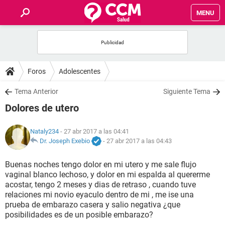
MENU
INICIO
FOROS
Foros
Adolescentes
SALUD
Tema Anterior
Siguiente Tema
Dolores de utero
FAMILIA
Nataly234
- 27 abr 2017 a las 04:41
NUTRICIÓN
Dr. Joseph Exebio
-
27 abr 2017 a las 04:43
Buenas noches tengo dolor en mi utero y me sale flujo
BIENESTAR
vaginal blanco lechoso, y dolor en mi espalda al quererme
acostar, tengo 2 meses y dias de retraso , cuando tuve
SEXUALIDAD
relaciones mi novio eyaculo dentro de mi , me ise una
prueba de embarazo casera y salio negativa ¿que
posibilidades es de un posible embarazo?
GLOSARIO