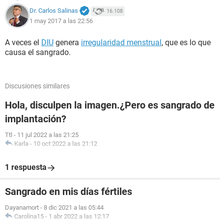
Dr. Carlos Salinas
16.108
1 may 2017 a las 22:56
A veces el
DIU
genera
irregularidad menstrual
, que es lo que
causa el sangrado.
Discusiones similares
Hola, disculpen la imagen.¿Pero es sangrado de
implantación?
Ttl
-
11 jul 2022 a las 21:25
Karla
-
10 oct 2022 a las 21:12
1 respuesta
Sangrado en mis días fértiles
Dayanamort
-
8 dic 2021 a las 05:44
Carolina15
-
1 abr 2022 a las 12:17