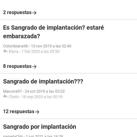
2 respuestas
Es Sangrado de implantación? estaré
embarazada?
Colombiana98
-
15 nov 2019 a las 02:40
Elena
-
1 feb 2023 a las 02:50
8 respuestas
Sangrado de implantación???
Macorra97
-
24 oct 2019 a las 03:23
Chelo
-
18 sep 2023 a las 00:19
12 respuestas
Sangrado por implantación
pamelaChh
-
1 jun 2021 a las 16:28