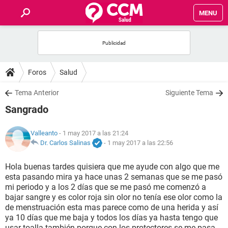
MENU
INICIO
FOROS
Foros
Salud
SALUD
Tema Anterior
Siguiente Tema
Sangrado
FAMILIA
Valleanto
- 1 may 2017 a las 21:24
NUTRICIÓN
Dr. Carlos Salinas
-
1 may 2017 a las 22:56
Hola buenas tardes quisiera que me ayude con algo que me
BIENESTAR
esta pasando mira ya hace unas 2 semanas que se me pasó
mi periodo y a los 2 días que se me pasó me comenzó a
SEXUALIDAD
bajar sangre y es color roja sin olor no tenía ese olor como la
de menstruación esta mas parece como de una herida y así
ya 10 días que me baja y todos los días ya hasta tengo que
GLOSARIO
usar toalla también porque con los protectores se me pasa