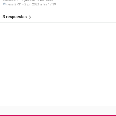
jessi2731
-
2 jun 2021 a las 17:19
3 respuestas