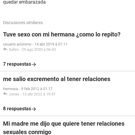
quedar embarazada
Discusiones similares
Tuve sexo con mi hermana ¿como lo repito?
usuario anónimo
-
14 abr 2019 à 01:11
Safiro
-
25 ago 2020 à 06:43
7 respuestas
me salio excremento al tener relaciones
hermosa
-
9 feb 2012 à 01:17
Jonas
-
13 abr 2022 à 19:47
8 respuestas
Mi madre me dijo que quiere tener relaciones
sexuales conmigo