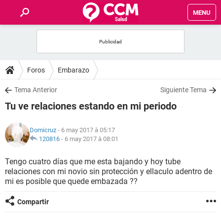
MENU
INICIO
FORUMS
Foros
Embarazo
SALUD
Tema Anterior
Siguiente Tema
Tu ve relaciones estando en mi periodo
FAMILIA
Domicruz
- 6 may 2017 à 05:17
NUTRICIÓN
120816
-
6 may 2017 à 08:01
Tengo cuatro días que me esta bajando y hoy tube
BIENESTAR
relaciones con mi novio sin protección y ellaculo adentro de
mi es posible que quede embazada ??
SEXUALIDAD
Compartir
GLOSARIO