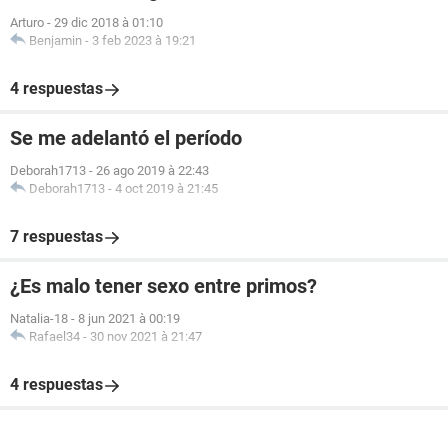
Arturo
-
29 dic 2018 à 01:10
Benjamin
-
3 feb 2023 à 19:21
4 respuestas
Se me adelantó el período
Deborah1713
-
26 ago 2019 à 22:43
Deborah1713
-
4 oct 2019 à 21:45
7 respuestas
¿Es malo tener sexo entre primos?
Natalia-18
-
8 jun 2021 à 00:19
Rafael34
-
30 nov 2021 à 21:47
4 respuestas