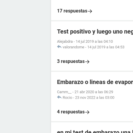
17 respuestas
Test positivo y luego uno ne
Alejabdra
-
14 jul 2019 a las 04:10
valorandome
-
14 jul 2019 a las 04:53
3 respuestas
Embarazo o lineas de evapo
Camm__
-
21 abr 2020 a las 06:29
Rocio
-
23 nov 2022 a las 03:00
4 respuestas
en mi test de embarazo una l