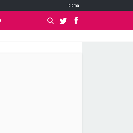
Idioma
O