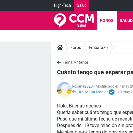
High-Tech
Salud
FOROS
SALUD
Foros
Embarazo
Tema Anterior
Cuánto tengo que esperar p
Roxana2320
- Modificado el 7 may 2
Dra. Marta Marnet
-
10 may 2
Hola, Buenas noches
Quería saber cuánto tengo que espe
Pasa que mí última fecha de menstru
Después del 19 tuve relación sin pro
Me siento rara, tengo dolores de vien