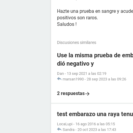
Hazte una prueba en sangre y acude 
positivos son raros.
Saludos !
Discusiones similares
Use la misma prueba de emba
dió negativo y
Dan
-
13 sep 2021 a las 02:19
marsan1990
-
28 sep 2023 a las 09:26
2 respuestas
test embarazo una raya tenu
LocaLupi
-
16 ago 2016 a las 05:15
Sandra
-
20 oct 2023 a las 17:43