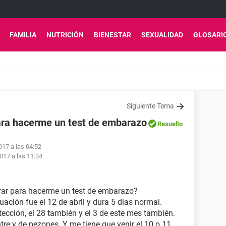
FAMILIA
NUTRICIÓN
BIENESTAR
SEXUALIDAD
GLOSARI
Siguiente Tema
ara hacerme un test de embarazo
Resuelto
017 a las 04:52
017 a las 11:34
rar para hacerme un test de embarazo?
ación fue el 12 de abril y dura 5 dias normal.
tección, el 28 también y el 3 de este mes también.
tre y de pezones. Y me tiene que venir el 10 o 11 ..