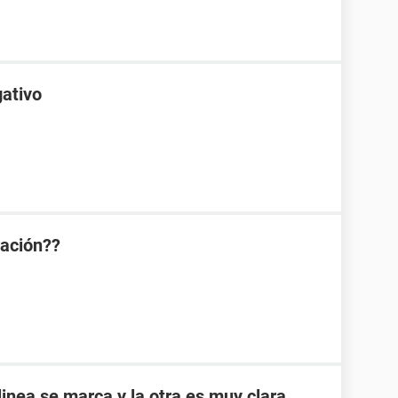
gativo
ración??
inea se marca y la otra es muy clara