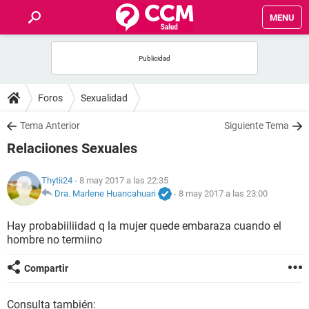
MENU
INICIO
FOROS
Foros
Sexualidad
SALUD
Tema Anterior
Siguiente Tema
Relaciiones Sexuales
FAMILIA
Thytii24
- 8 may 2017 a las 22:35
NUTRICIÓN
Dra. Marlene Huancahuari
-
8 may 2017 a las 23:00
Hay probabiiliidad q la mujer quede embaraza cuando el
BIENESTAR
hombre no termiino
SEXUALIDAD
Compartir
GLOSARIO
Consulta también: