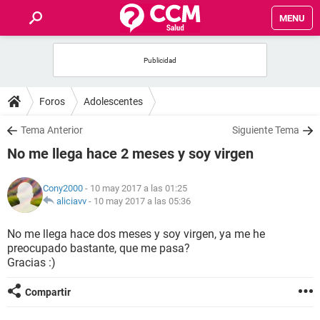
MENU
INICIO
FOROS
Foros
Adolescentes
SALUD
Tema Anterior
Siguiente Tema
No me llega hace 2 meses y soy virgen
FAMILIA
Cony2000
- 10 may 2017 a las 01:25
NUTRICIÓN
aliciavv
-
10 may 2017 a las 05:36
No me llega hace dos meses y soy virgen, ya me he
BIENESTAR
preocupado bastante, que me pasa?
Gracias :)
SEXUALIDAD
Compartir
GLOSARIO