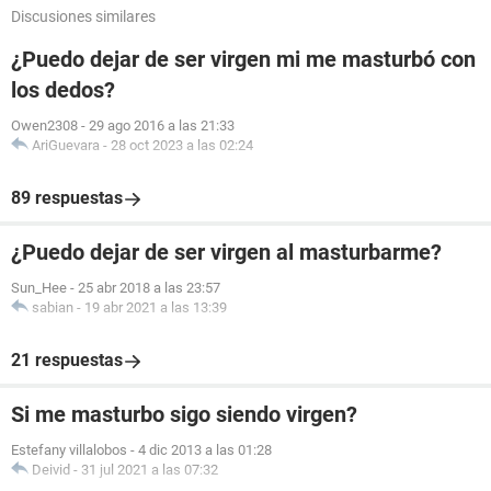
Discusiones similares
¿Puedo dejar de ser virgen mi me masturbó con
los dedos?
Owen2308
-
29 ago 2016 a las 21:33
AriGuevara
-
28 oct 2023 a las 02:24
89 respuestas
¿Puedo dejar de ser virgen al masturbarme?
Sun_Hee
-
25 abr 2018 a las 23:57
sabian
-
19 abr 2021 a las 13:39
21 respuestas
Si me masturbo sigo siendo virgen?
Estefany villalobos
-
4 dic 2013 a las 01:28
Deivid
-
31 jul 2021 a las 07:32