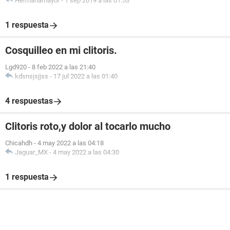
Hermanamayor
-
1 sep 2019 a las 01:53
1 respuesta
Cosquilleo en mi clitoris.
Lgd920
-
8 feb 2022 a las 21:40
kdsnsjsjjss
-
17 jul 2022 a las 01:40
4 respuestas
Clitoris roto,y dolor al tocarlo mucho
Chicahdh
-
4 may 2022 a las 04:18
Jaguar_MX
-
4 may 2022 a las 04:30
1 respuesta