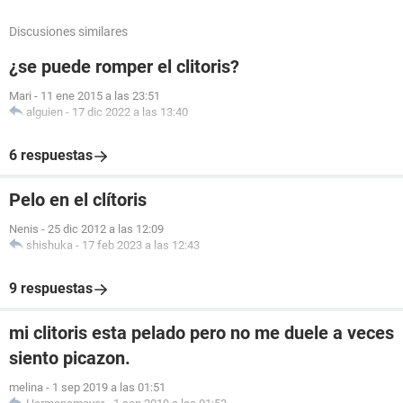
Discusiones similares
¿se puede romper el clitoris?
Mari
-
11 ene 2015 a las 23:51
alguien
-
17 dic 2022 a las 13:40
6 respuestas
Pelo en el clítoris
Nenis
-
25 dic 2012 a las 12:09
shishuka
-
17 feb 2023 a las 12:43
9 respuestas
mi clitoris esta pelado pero no me duele a veces
siento picazon.
melina
-
1 sep 2019 a las 01:51