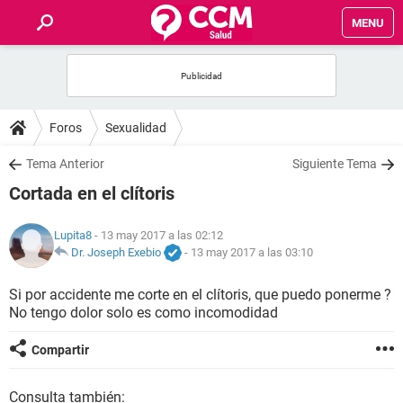
MENU
INICIO
FOROS
Foros
Sexualidad
SALUD
Tema Anterior
Siguiente Tema
Cortada en el clítoris
FAMILIA
Lupita8
- 13 may 2017 a las 02:12
NUTRICIÓN
Dr. Joseph Exebio
-
13 may 2017 a las 03:10
Si por accidente me corte en el clítoris, que puedo ponerme ?
BIENESTAR
No tengo dolor solo es como incomodidad
SEXUALIDAD
Compartir
GLOSARIO
Consulta también: