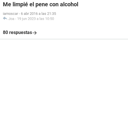
Me limpié el pene con alcohol
iamoscar
-
6 abr 2016 a las 21:35
Joa
-
19 jun 2023 a las 10:50
80 respuestas