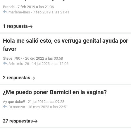
Brenda
-
7 feb 2019 a las 21:36
marlene-ines
-
7 feb 2019 a las 21:41
1 respuesta
Hola me salió esto, es verruga genital ayuda por
favor
Steve_7807
-
26 dic 2022 a las 03:58
Arte_mis_26
-
14 jul 2023 a las 12:06
2 respuestas
¿Me puedo poner Barmicil en la vagina?
Ay que dolor!!
-
21 jul 2012 a las 09:28
Dr.manzur
-
18 may 2023 a las 22:51
27 respuestas