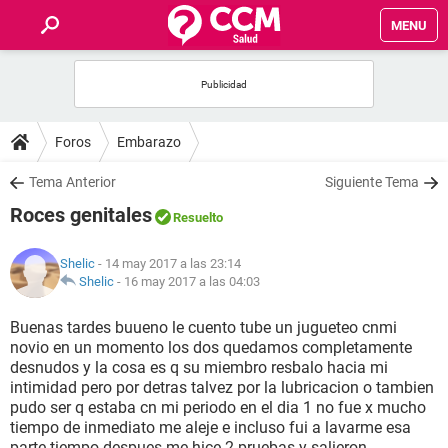
MENU
INICIO
FOROS
Foros
Embarazo
SALUD
Tema Anterior
Siguiente Tema
Roces genitales
Resuelto
FAMILIA
Shelic
- 14 may 2017 a las 23:14
NUTRICIÓN
Shelic
-
16 may 2017 a las 04:03
Buenas tardes buueno le cuento tube un jugueteo cnmi
BIENESTAR
novio en un momento los dos quedamos completamente
desnudos y la cosa es q su miembro resbalo hacia mi
SEXUALIDAD
intimidad pero por detras talvez por la lubricacion o tambien
pudo ser q estaba cn mi periodo en el dia 1 no fue x mucho
tiempo de inmediato me aleje e incluso fui a lavarme esa
GLOSARIO
parte tiempo despues me hice 2 pruebas y salieron