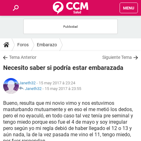
MENU
INICIO
FORUMS
Foros
Embarazo
SALUD
Tema Anterior
Siguiente Tema
Necesito saber si podría estar embarazada
FAMILIA
Janeth32
- 15 may 2017 à 23:24
NUTRICIÓN
Janeth32
-
15 may 2017 à 23:55
Bueno, resulta que mi novio vimo y nos estuvimos
BIENESTAR
masturbando mutuamente y en eso el me metió los dedos,
pero el no eyaculó, en todo caso tal vez tenía pre seminal y
SEXUALIDAD
tengo miedo porque eso fue el 4 de mayo y soy irregular
pero según yo mi regla debió de haber llegado el 12 o 13 y
aún nada, la de la vez pasada me vino el 11, tengo miedo,
GLOSARIO
por fvor respondan