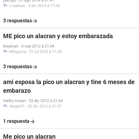
jaacqui
-
27 ago 2014 à 01:41
c-salinas
-
3 dic 2014 à 17:42
3 respuestas
ME pico un alacran y estoy embarazada
lesperan
-
6 sep 2012 à 21:34
Miligarcia
-
31 jul 2023 à 11:02
3 respuestas
ami esposa la pico un alacran y tine 6 meses de
embarazo
melky moran
-
25 dic 2012 à 21:04
Abigail P.
-
25 dic 2012 à 21:37
1 respuesta
Me pico un alacran