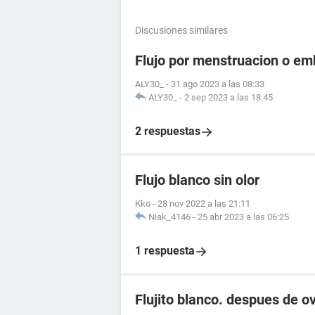
Discusiones similares
Flujo por menstruacion o e
ALY30_
-
31 ago 2023 a las 08:33
ALY30_
-
2 sep 2023 a las 18:45
2 respuestas
Flujo blanco sin olor
Kko
-
28 nov 2022 a las 21:11
Niak_4146
-
25 abr 2023 a las 06:25
1 respuesta
Flujito blanco. despues de ov