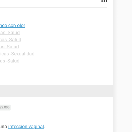
anco con olor
cas -Salud
icas -Salud
as -Salud
ticas -Sexualidad
cas -Salud
29.005
 una
infección vaginal
.