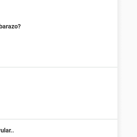
mbarazo?
ular..