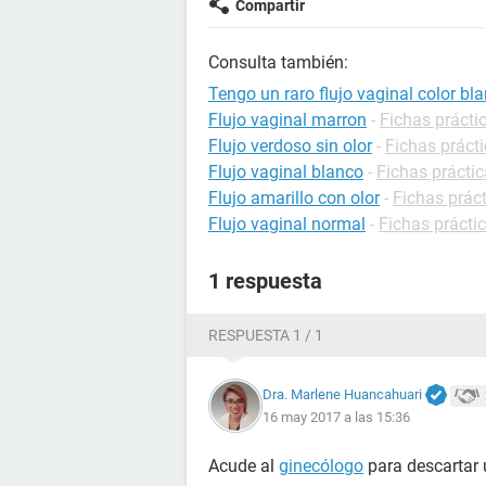
Compartir
Consulta también:
Tengo un raro flujo vaginal color bl
Flujo vaginal marron
-
Fichas prácti
Flujo verdoso sin olor
-
Fichas práct
Flujo vaginal blanco
-
Fichas práctic
Flujo amarillo con olor
-
Fichas prác
Flujo vaginal normal
-
Fichas prácti
1 respuesta
RESPUESTA 1 / 1
Dra. Marlene Huancahuari
16 may 2017 a las 15:36
Acude al
ginecólogo
para descartar