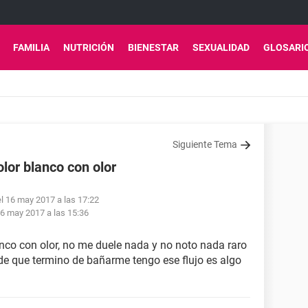
FAMILIA
NUTRICIÓN
BIENESTAR
SEXUALIDAD
GLOSARI
Siguiente Tema
olor blanco con olor
l 16 may 2017 a las 17:22
6 may 2017 a las 15:36
nco con olor, no me duele nada y no noto nada raro
e que termino de bañarme tengo ese flujo es algo