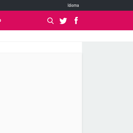
Idioma
O