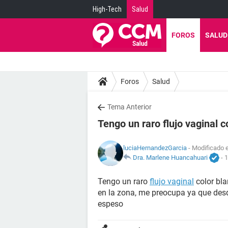
High-Tech
Salud
FOROS
SALUD
Foros
Salud
Tema Anterior
Tengo un raro flujo vaginal c
luciaHernandezGarcia
- Modificado e
Dra. Marlene Huancahuari
-
1
Tengo un raro
flujo vaginal
color bla
en la zona, me preocupa ya que desd
espeso