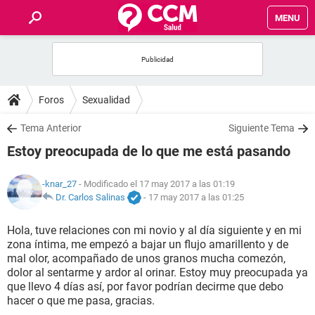
MENU
INICIO
FOROS
Foros
Sexualidad
SALUD
Tema Anterior
Siguiente Tema
Estoy preocupada de lo que me está pasando
FAMILIA
-knar_27
- Modificado el 17 may 2017 a las 01:19
NUTRICIÓN
Dr. Carlos Salinas
-
17 may 2017 a las 01:25
Hola, tuve relaciones con mi novio y al día siguiente y en mi
BIENESTAR
zona íntima, me empezó a bajar un flujo amarillento y de
mal olor, acompañado de unos granos mucha comezón,
SEXUALIDAD
dolor al sentarme y ardor al orinar. Estoy muy preocupada ya
que llevo 4 días así, por favor podrían decirme que debo
hacer o que me pasa, gracias.
GLOSARIO