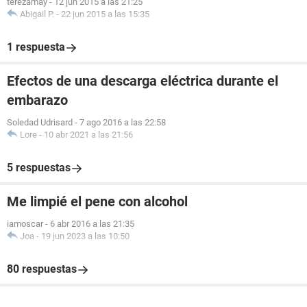
terezamay
-
12 jun 2015 a las 21:25
Abigail P.
-
22 jun 2015 a las 15:35
1 respuesta
Efectos de una descarga eléctrica durante el
embarazo
Soledad Udrisard
-
7 ago 2016 a las 22:58
Lore
-
10 abr 2021 a las 21:56
5 respuestas
Me limpié el pene con alcohol
iamoscar
-
6 abr 2016 a las 21:35
Joa
-
19 jun 2023 a las 10:50
80 respuestas