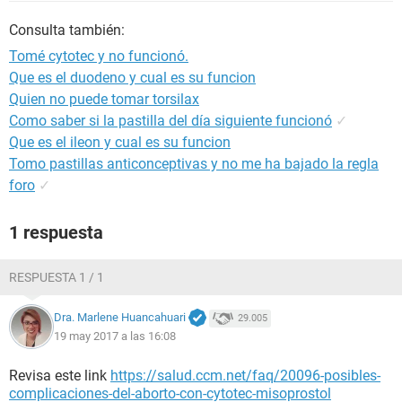
Consulta también:
Tomé cytotec y no funcionó.
Que es el duodeno y cual es su funcion
Quien no puede tomar torsilax
Como saber si la pastilla del día siguiente funcionó
✓
Que es el ileon y cual es su funcion
Tomo pastillas anticonceptivas y no me ha bajado la regla
foro
✓
1 respuesta
RESPUESTA 1 / 1
Dra. Marlene Huancahuari
29.005
19 may 2017 a las 16:08
Revisa este link
https://salud.ccm.net/faq/20096-posibles-
complicaciones-del-aborto-con-cytotec-misoprostol