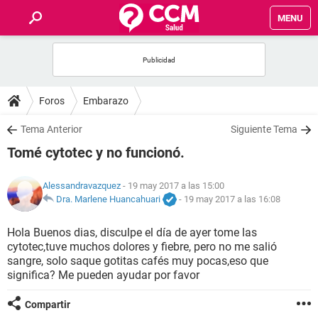
MENU
INICIO
FOROS
Foros
Embarazo
SALUD
Tema Anterior
Siguiente Tema
Tomé cytotec y no funcionó.
FAMILIA
Alessandravazquez
- 19 may 2017 a las 15:00
NUTRICIÓN
Dra. Marlene Huancahuari
-
19 may 2017 a las 16:08
Hola Buenos dias, disculpe el día de ayer tome las
BIENESTAR
cytotec,tuve muchos dolores y fiebre, pero no me salió
sangre, solo saque gotitas cafés muy pocas,eso que
SEXUALIDAD
significa? Me pueden ayudar por favor
Compartir
GLOSARIO