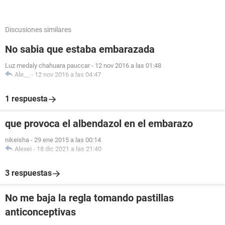
Discusiones similares
No sabia que estaba embarazada
Luz medaly chahuara pauccar
-
12 nov 2016 a las 01:48
Ale__
-
12 nov 2016 a las 04:47
1 respuesta
que provoca el albendazol en el embarazo
nikeisha
-
29 ene 2015 a las 00:14
Alexei
-
18 dic 2021 a las 21:40
3 respuestas
No me baja la regla tomando pastillas
anticonceptivas