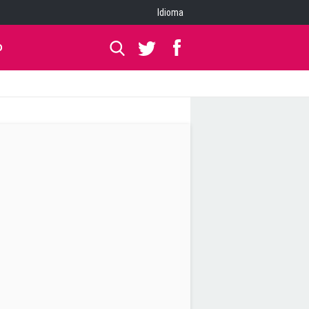
Idioma
O