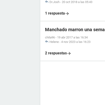
Dr.Josh
-
20 oct 2018 a las 05:43
1 respuesta
Manchado marron una semana
chita96
-
19 abr 2017 a las 16:34
Helene
-
4 nov 2023 a las 16:23
2 respuestas