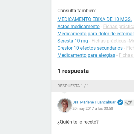
Consulta también:
MEDICAMENTO EBIXA DE 10 MGS.
Actos medicamento
-
Fichas prácti
Medicamento para dolor de estoma
Seresta 10 mg
-
Fichas prácticas -
Crestor 10 efectos secundarios
-
Fic
Medicamento para alergias
-
Fichas 
1 respuesta
RESPUESTA 1 / 1
Dra. Marlene Huancahuari
20 may 2017 a las 03:58
¿Quién te lo recetó?