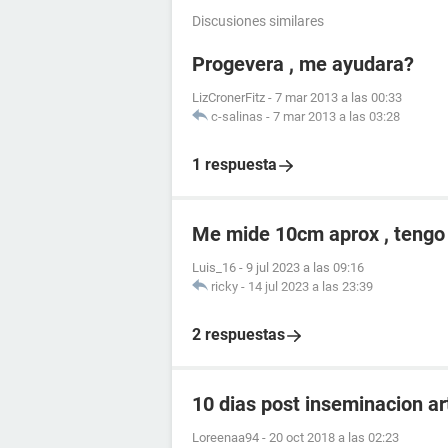
Discusiones similares
Progevera , me ayudara?
LizCronerFitz
-
7 mar 2013 a las 00:33
c-salinas
-
7 mar 2013 a las 03:28
1 respuesta
Me mide 10cm aprox , tengo
Luis_16
-
9 jul 2023 a las 09:16
ricky
-
14 jul 2023 a las 23:39
2 respuestas
10 dias post inseminacion art
Loreenaa94
-
20 oct 2018 a las 02:23