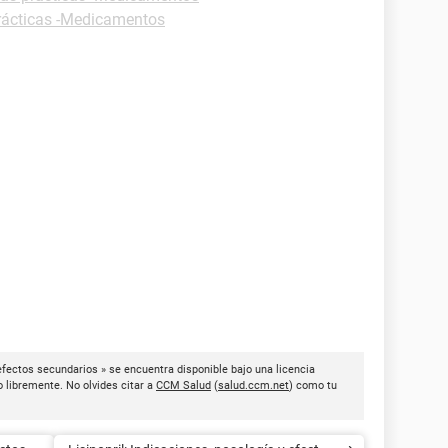
rácticas -Medicamentos
efectos secundarios » se encuentra disponible bajo una licencia
o libremente. No olvides citar a
CCM Salud
(
salud.ccm.net
) como tu