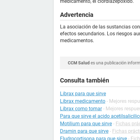
medicamento, el clordiazepóxido.
Advertencia
La asociación de las sustancias con
efectos secundarios. Los riesgos au
medicamentos.
CCM Salud
es una publicación informa
Consulta también
Librax para que sirve
Librax medicamento
- Mejores resp
Librax como tomar
- Mejores respue
Para que sirve el acido acetilsalicili
Motilium para que sirve
-
Fichas prá
Dramin para que sirve
-
Fichas prác
Fludrocortisona para que sirve
-
Fic