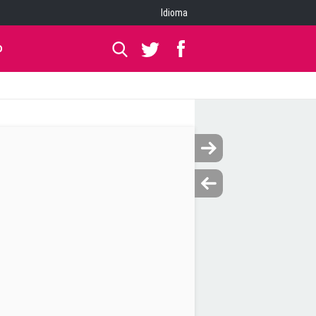
Idioma
O