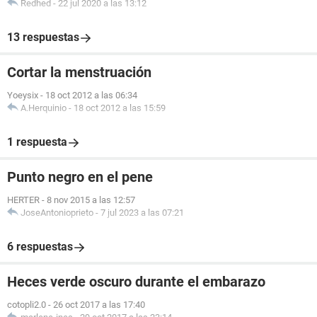
Redhed
-
22 jul 2020 a las 13:12
13 respuestas
Cortar la menstruación
Yoeysix
-
18 oct 2012 a las 06:34
A.Herquinio
-
18 oct 2012 a las 15:59
1 respuesta
Punto negro en el pene
HERTER
-
8 nov 2015 a las 12:57
JoseAntonioprieto
-
7 jul 2023 a las 07:21
6 respuestas
Heces verde oscuro durante el embarazo
cotopli2.0
-
26 oct 2017 a las 17:40