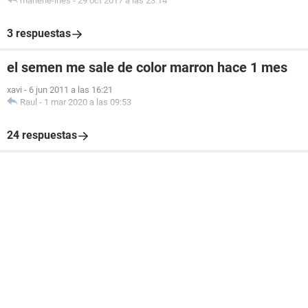
marlene-ines
-
29 oct 2017 a las 23:14
3 respuestas
el semen me sale de color marron hace 1 mes
xavi
-
6 jun 2011 a las 16:21
Raul
-
1 mar 2020 a las 09:53
24 respuestas