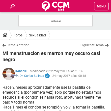
MENU
INICIO
FOROS
Foros
Sexualidad
SALUD
Tema Anterior
Siguiente Tema
Mi menstruacion es marron muy oscuro casi
FAMILIA
negro
NUTRICIÓN
DAnahiG
- Modificado el 22 may 2017 a las 21:56
Dr. Carlos Salinas
-
24 may 2017 a las 00:18
BIENESTAR
Hace 2 meses aproximadamente use la pastilla de
emergencia (por primera vez) solo porque no estábamos
SEXUALIDAD
seguros si él condon se había roto, afortunadamente me
bajo y todo normal.
Hace 1 mes el condon se rompió y volvi a tomar la pastilla,
GLOSARIO