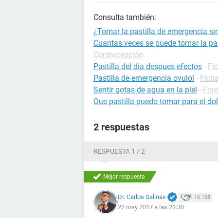
Consulta también:
¿Tomar la pastilla de emergencia si
Cuantas veces se puede tomar la pas
Contracepción
Pastilla del dia despues efectos
-
Fi
Pastilla de emergencia ovulol
-
Fich
Sentir gotas de agua en la piel
-
For
Que pastilla puedo tomar para el d
2 respuestas
RESPUESTA 1 / 2
Mejor respuesta
Dr. Carlos Salinas
16.108
22 may 2017 a las 23:30