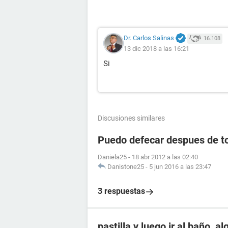
Dr. Carlos Salinas
16.108
13 dic 2018 a las 16:21
Si
Discusiones similares
Puedo defecar despues de to
Daniela25
-
18 abr 2012 a las 02:40
Danistone25
-
5 jun 2016 a las 23:47
3 respuestas
pastilla y luego ir al baño, a