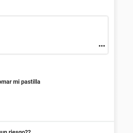
mar mi pastilla
lgun riesgo??