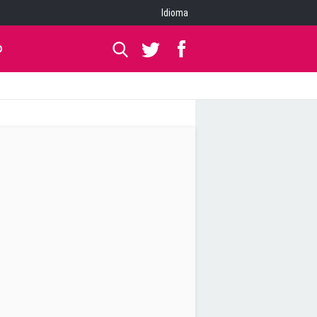
Idioma
O