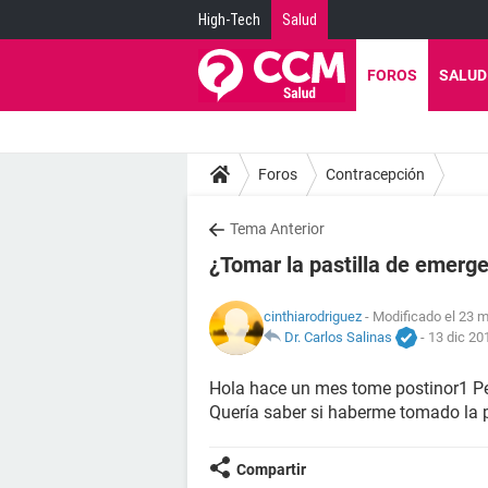
High-Tech
Salud
FOROS
SALUD
Foros
Contracepción
Tema Anterior
¿Tomar la pastilla de emerge
cinthiarodriguez
- Modificado el 23 m
Dr. Carlos Salinas
-
13 dic 20
Hola hace un mes tome postinor1 P
Quería saber si haberme tomado la p
Compartir