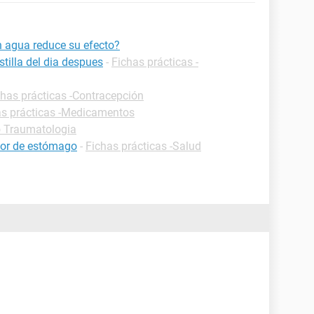
n agua reduce su efecto?
tilla del dia despues
-
Fichas prácticas -
chas prácticas -Contracepción
as prácticas -Medicamentos
o Traumatologia
olor de estómago
-
Fichas prácticas -Salud