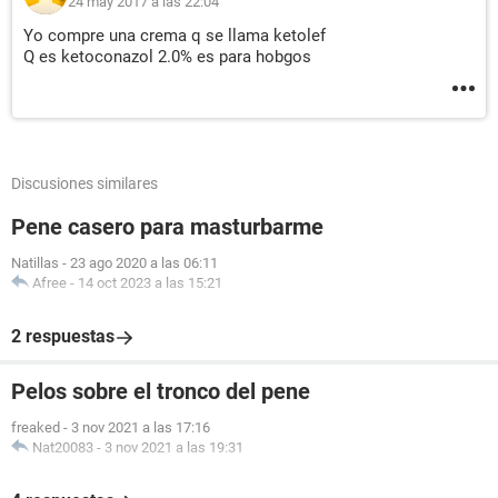
24 may 2017 a las 22:04
Yo compre una crema q se llama ketolef
Q es ketoconazol 2.0% es para hobgos
Discusiones similares
Pene casero para masturbarme
Natillas
-
23 ago 2020 a las 06:11
Afree
-
14 oct 2023 a las 15:21
2 respuestas
Pelos sobre el tronco del pene
freaked
-
3 nov 2021 a las 17:16
Nat20083
-
3 nov 2021 a las 19:31