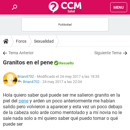
MENU
INICIO
FOROS
Foros
Sexualidad
SALUD
Tema Anterior
Siguiente Tema
Granitos en el pene
Resuelto
FAMILIA
Brian4702
- Modificado el 24 may 2017 a las 18:35
NUTRICIÓN
Brian4702
-
24 may 2017 a las 22:04
Hola quiero saber qué puede ser me salieron granito en la
BIENESTAR
piel del
pene
y arden un poco anteriormente me habían
salido pero volvieron a aparecer y esta vez un poco debajo
SEXUALIDAD
de la cabeza solo arde como mentolado y a mí novia no le
sale nada solo a mí quiero saber qué puedo tomar o qué
puede ser
GLOSARIO