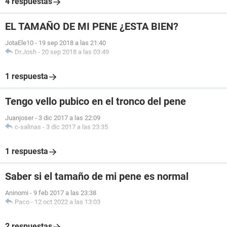
4 respuestas
EL TAMAÑO DE MI PENE ¿ESTA BIEN?
JotaEle10
-
19 sep 2018 a las 21:40
Dr.Josh
-
20 sep 2018 a las 03:49
1 respuesta
Tengo vello pubico en el tronco del pene
Juanjoser
-
3 dic 2017 a las 22:09
c-salinas
-
3 dic 2017 a las 23:35
1 respuesta
Saber si el tamaño de mi pene es normal
Aninomi
-
9 feb 2017 a las 23:38
Paco
-
12 oct 2022 a las 13:03
2 respuestas