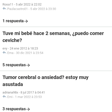
Rosa11
-
5 abr 2022 à 22:02
Paulacastro01
-
5 abr 2022 à 23:30
1 respuesta
Tuve mi bebé hace 2 semanas, ¿puedo comer
ceviche?
evy
-
24 ene 2012 à 18:23
Ema
-
30 dic 2021 à 23:54
5 respuestas
Tumor cerebral o ansiedad? estoy muy
asustada
adriana98x
-
8 jul 2017 à 04:41
Emi
-
1 mar 2022 à 23:53
3 respuestas