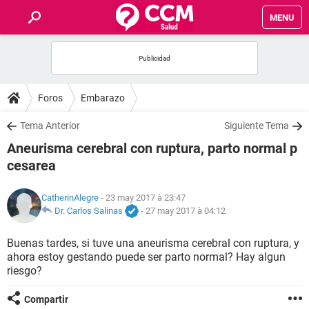
MENU
INICIO
FORUMS
Foros
Embarazo
SALUD
Tema Anterior
Siguiente Tema
Aneurisma cerebral con ruptura, parto normal p
FAMILIA
cesarea
NUTRICIÓN
CatherinAlegre
- 23 may 2017 à 23:47
Dr. Carlos Salinas
-
27 may 2017 à 04:12
BIENESTAR
Buenas tardes, si tuve una aneurisma cerebral con ruptura, y
ahora estoy gestando puede ser parto normal? Hay algun
SEXUALIDAD
riesgo?
GLOSARIO
Compartir