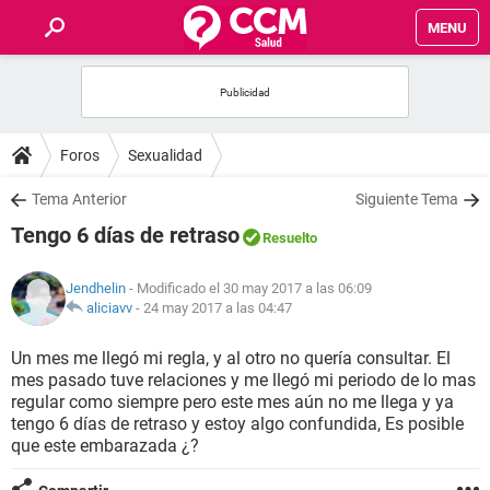
MENU
INICIO
FOROS
Foros
Sexualidad
SALUD
Tema Anterior
Siguiente Tema
Tengo 6 días de retraso
Resuelto
FAMILIA
Jendhelin
- Modificado el 30 may 2017 a las 06:09
NUTRICIÓN
aliciavv
-
24 may 2017 a las 04:47
Un mes me llegó mi regla, y al otro no quería consultar. El
BIENESTAR
mes pasado tuve relaciones y me llegó mi periodo de lo mas
regular como siempre pero este mes aún no me llega y ya
SEXUALIDAD
tengo 6 días de retraso y estoy algo confundida, Es posible
que este embarazada ¿?
GLOSARIO