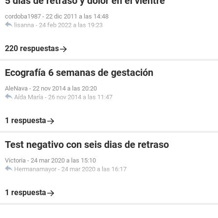
5 días de retraso y dolor en el vientre
cordoba1987
-
22 dic 2011 a las 14:48
lisanna
-
24 feb 2022 a las 19:23
220 respuestas
Ecografía 6 semanas de gestación
AleNava
-
22 nov 2014 a las 20:20
Aída María
-
26 nov 2014 a las 11:47
1 respuesta
Test negativo con seis dias de retraso
Victoria
-
24 mar 2020 a las 15:10
Hermanamayor
-
24 mar 2020 a las 16:17
1 respuesta