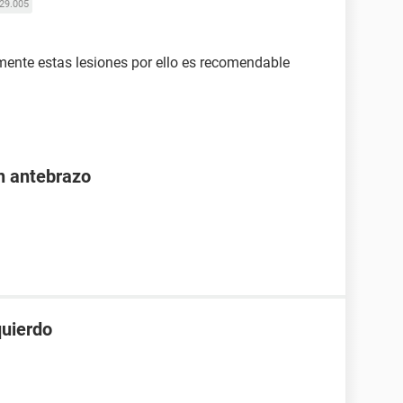
29.005
mente estas lesiones por ello es recomendable
n antebrazo
quierdo