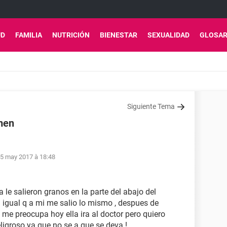
UD
FAMILIA
NUTRICIÓN
BIENESTAR
SEXUALIDAD
GLOSAR
Siguiente Tema
men
5 may 2017 à 18:48
 le salieron granos en la parte del abajo del
igual q a mi me salio lo mismo , despues de
 me preocupa hoy ella ira al doctor pero quiero
ligroso ya que no se a que se deva !