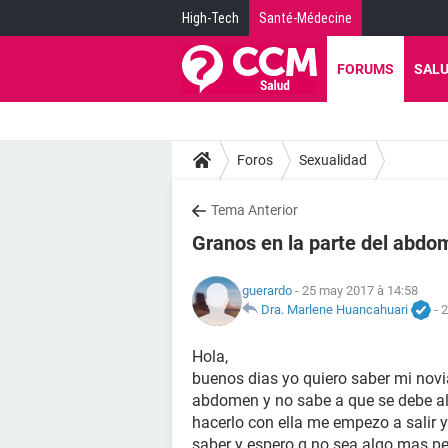
High-Tech
Santé-Médecine
FORUMS
SAL
Foros
Sexualidad
Tema Anterior
Granos en la parte del abdo
guerardo
- 25 may 2017 à 14:58
Dra. Marlene Huancahuari
-
2
Hola,
buenos dias yo quiero saber mi novia
abdomen y no sabe a que se debe al 
hacerlo con ella me empezo a salir y
saber y espero q no sea algo mas pe