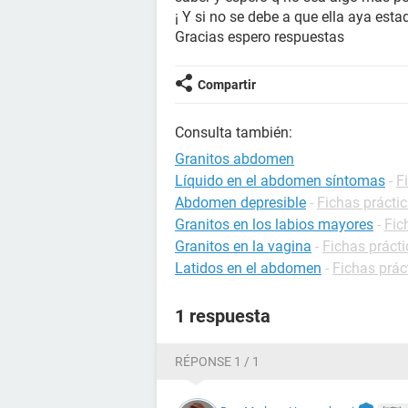
¡ Y si no se debe a que ella aya est
Gracias espero respuestas
Compartir
Consulta también:
Granitos abdomen
Líquido en el abdomen síntomas
-
F
Abdomen depresible
-
Fichas práctic
Granitos en los labios mayores
-
Fic
Granitos en la vagina
-
Fichas prácti
Latidos en el abdomen
-
Fichas prác
1 respuesta
RÉPONSE 1 / 1