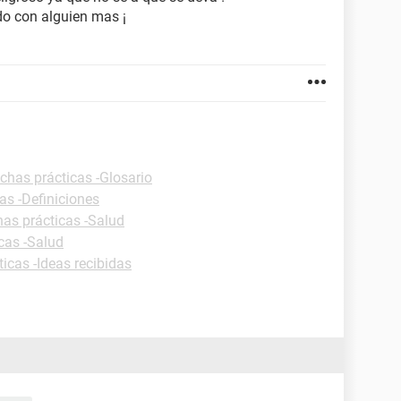
ado con alguien mas ¡
ichas prácticas -Glosario
as -Definiciones
has prácticas -Salud
cas -Salud
ticas -Ideas recibidas