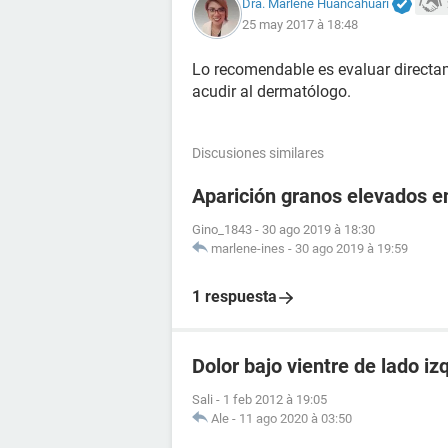
Dra. Marlene Huancahuari
25 may 2017 à 18:48
Lo recomendable es evaluar directa
acudir al dermatólogo.
Discusiones similares
Aparición granos elevados e
Gino_1843
-
30 ago 2019 à 18:30
marlene-ines
-
30 ago 2019 à 19:59
1 respuesta
Dolor bajo vientre de lado iz
Sali
-
1 feb 2012 à 19:05
Ale
-
11 ago 2020 à 03:50