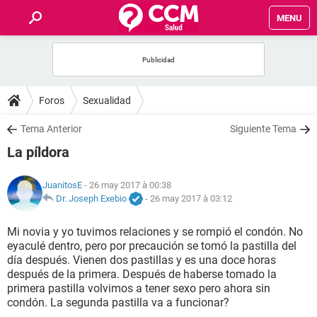
MENU
INICIO
FORUMS
Foros
Sexualidad
SALUD
Tema Anterior
Siguiente Tema
La píldora
FAMILIA
JuanitosE
- 26 may 2017 à 00:38
NUTRICIÓN
Dr. Joseph Exebio
-
26 may 2017 à 03:12
Mi novia y yo tuvimos relaciones y se rompió el condón. No
BIENESTAR
eyaculé dentro, pero por precaución se tomó la pastilla del
día después. Vienen dos pastillas y es una doce horas
SEXUALIDAD
después de la primera. Después de haberse tomado la
primera pastilla volvimos a tener sexo pero ahora sin
condón. La segunda pastilla va a funcionar?
GLOSARIO