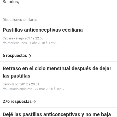
Saludos¡
Discusiones similares
Pastillas anticonceptivas ceciliana
Cabara
-
9 ago 2017 à 22:55
marlene-ines
-
1 abr 2018 à 17:56
6 respuestas
Retraso en el ciclo menstrual después de dejar
las pastillas
dany
-
8 oct 2012 à 20:51
usuario anónimo
-
27 mar 2020 à 10:17
276 respuestas
Dejé las pastillas anticonceptivas y no me baja