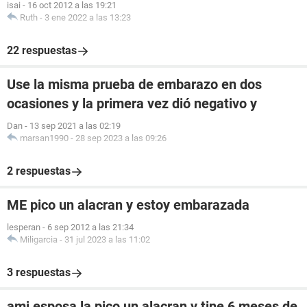
isai
-
16 oct 2012 a las 19:21
Ruth
-
3 ene 2022 a las 13:23
22 respuestas
Use la misma prueba de embarazo en dos
ocasiones y la primera vez dió negativo y
Dan
-
13 sep 2021 a las 02:19
marsan1990
-
28 sep 2023 a las 09:26
2 respuestas
ME pico un alacran y estoy embarazada
lesperan
-
6 sep 2012 a las 21:34
Miligarcia
-
31 jul 2023 a las 11:02
3 respuestas
ami esposa la pico un alacran y tine 6 meses de