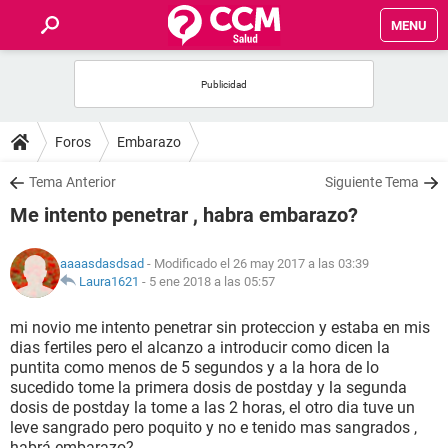
MENU
INICIO
FOROS
Foros
Embarazo
SALUD
Tema Anterior
Siguiente Tema
Me intento penetrar , habra embarazo?
FAMILIA
aaaasdasdsad
- Modificado el 26 may 2017 a las 03:39
NUTRICIÓN
Laura1621
-
5 ene 2018 a las 05:57
mi novio me intento penetrar sin proteccion y estaba en mis
BIENESTAR
dias fertiles pero el alcanzo a introducir como dicen la
puntita como menos de 5 segundos y a la hora de lo
SEXUALIDAD
sucedido tome la primera dosis de postday y la segunda
dosis de postday la tome a las 2 horas, el otro dia tuve un
leve sangrado pero poquito y no e tenido mas sangrados ,
GLOSARIO
habrá embarazo?