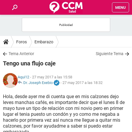
MENU
INICIO
FOROS
Foros
Embarazo
SALUD
Tema Anterior
Siguiente Tema
Tengo una flujo caje
FAMILIA
Aqui12
- 27 may 2017 a las 15:58
NUTRICIÓN
Dr. Joseph Exebio
-
27 may 2017 a las 18:32
Hola, desde ayer me di cuenta que en mis calzones dejo
BIENESTAR
leves manchas cafés, es importante decir que el lunes 8 de
mayo tuve un tipo de relación con mi novio pero en primer
SEXUALIDAD
lugar el tenia puesto un condón y yo como me negaba a
hacerlo por primera vez así nunca me llegue a quitar mis
calzones, por favor ayudadme a saber si puedo estar
GLOSARIO
embarazada