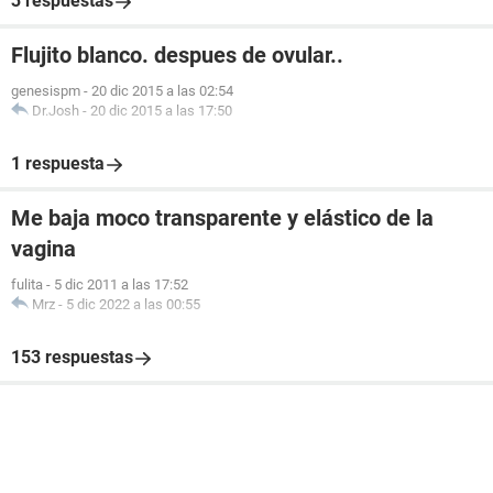
3 respuestas
Flujito blanco. despues de ovular..
genesispm
-
20 dic 2015 a las 02:54
Dr.Josh
-
20 dic 2015 a las 17:50
1 respuesta
Me baja moco transparente y elástico de la
vagina
fulita
-
5 dic 2011 a las 17:52
Mrz
-
5 dic 2022 a las 00:55
153 respuestas