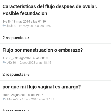
Caracteristicas del flujo despues de ovular.
Posible fecundacion
Eve!!!
-
18 may 2014 a las 01:39
luxli90
-
12 may 2016 a las 06:43
2 respuestas
Flujo por menstruacion o embarazo?
ALY30_
-
31 ago 2023 a las 08:33
ALY30_
-
2 sep 2023 a las 18:45
2 respuestas
por que mi flujo vaginal es amargo?
duer
-
28 jun 2012 a las 19:37
Mildre00
-
18 abr 2016 a las 17:37