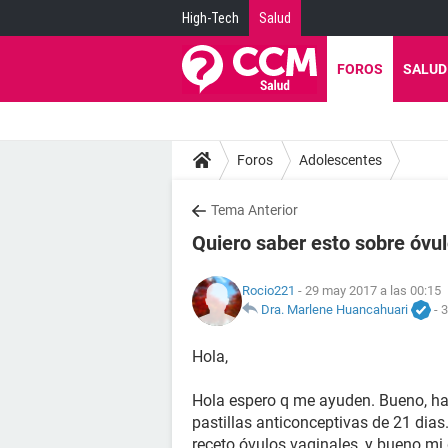
High-Tech
Salud
FOROS
SALUD
Foros
Adolescentes
Tema Anterior
Quiero saber esto sobre óvul
Rocio221
- 29 may 2017 a las 00:15
Dra. Marlene Huancahuari
-
3
Hola,
Hola espero q me ayuden. Bueno, hac
pastillas anticonceptivas de 21 dias
receto óvulos vaginales, y bueno mi 