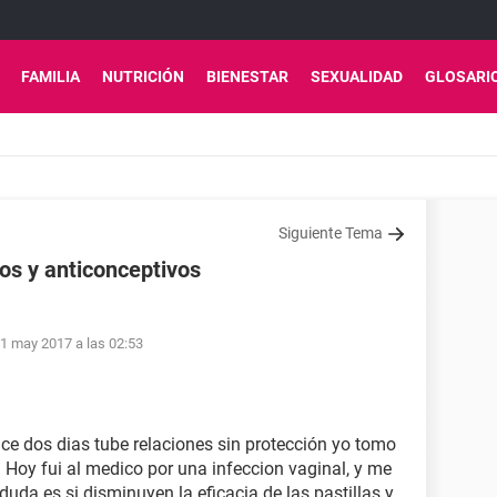
FAMILIA
NUTRICIÓN
BIENESTAR
SEXUALIDAD
GLOSARI
Siguiente Tema
os y anticonceptivos
1 may 2017 a las 02:53
e dos dias tube relaciones sin protección yo tomo
. Hoy fui al medico por una infeccion vaginal, y me
duda es si disminuyen la eficacia de las pastillas y