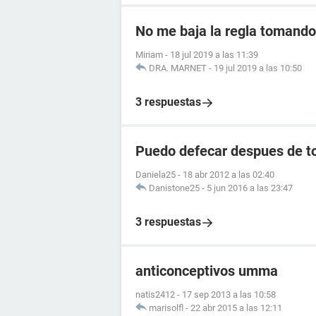
No me baja la regla tomando 
Miriam
-
18 jul 2019 a las 11:39
DRA. MARNET
-
19 jul 2019 a las 10:50
3 respuestas
Puedo defecar despues de to
Daniela25
-
18 abr 2012 a las 02:40
Danistone25
-
5 jun 2016 a las 23:47
3 respuestas
anticonceptivos umma
natis2412
-
17 sep 2013 a las 10:58
marisolfl
-
22 abr 2015 a las 12:11