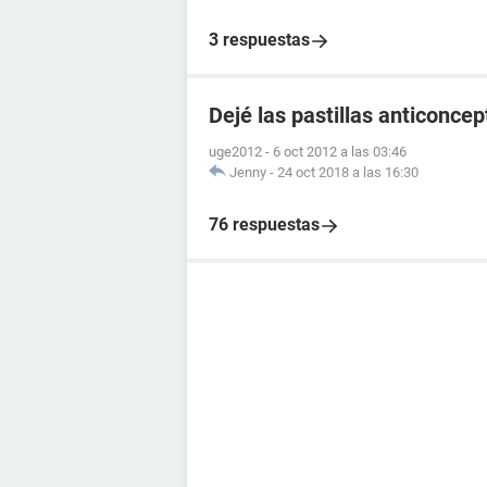
3 respuestas
Dejé las pastillas anticonce
uge2012
-
6 oct 2012 a las 03:46
Jenny
-
24 oct 2018 a las 16:30
76 respuestas