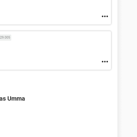
29.005
ivas Umma