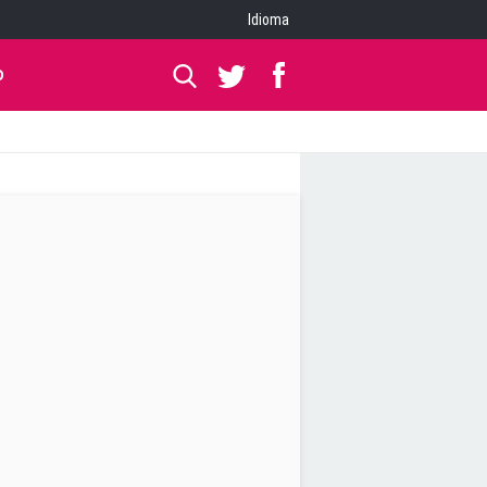
Idioma
O