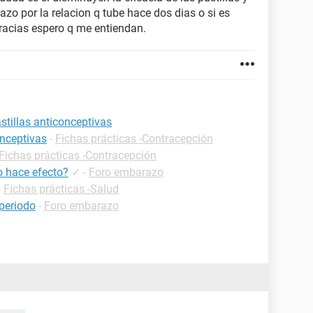
razo por la relacion q tube hace dos dias o si es
racias espero q me entiendan.
astillas anticonceptivas
onceptivas
-
Fichas prácticas -Contracepción
Fichas prácticas -Contracepción
o hace efecto?
✓
-
Foro embarazo
-
Fichas prácticas -Salud
 periodo
-
Foro embarazo