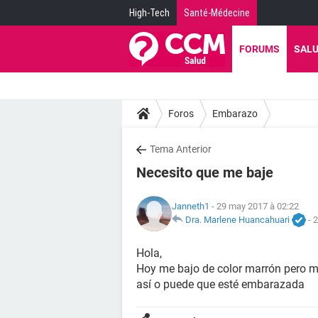
High-Tech
Santé-Médecine
FORUMS
SAL
Foros
Embarazo
Tema Anterior
Necesito que me baje
Janneth1
- 29 may 2017 à 02:22
Dra. Marlene Huancahuari
-
2
Hola,
Hoy me bajo de color marrón pero m
así o puede que esté embarazada