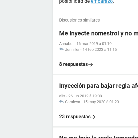
posibilidad de
embarazo
.
Discusiones similares
Me inyecte nomestrol y no m
Annabel
-
16 mar 2019 à 01:10
Jennifer
-
14 feb 2023 à 11:15
8 respuestas
Inyección para bajar regla 
alis
-
26 jun 2012 à 19:09
Caraleya
-
15 may 2020 à 01:23
23 respuestas