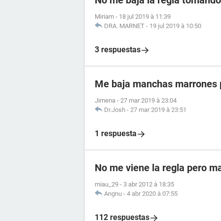
No me baja la regla tomando 
Miriam
-
18 jul 2019 à 11:39
DRA. MARNET
-
19 jul 2019 à 10:50
3 respuestas
Me baja manchas marrones p
Jimena
-
27 mar 2019 à 23:04
Dr.Josh
-
27 mar 2019 à 23:51
1 respuesta
No me viene la regla pero m
miau_29
-
3 abr 2012 à 18:35
Angnu
-
4 abr 2020 à 07:55
112 respuestas