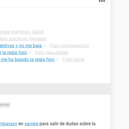
ichas prácticas -Salud
chas prácticas -Glosario
ceptivas y no me baja
✓
-
Foro contracepción
la regla foro
✓
-
Foro sexualidad
 me ha bajado la regla foro
✓
-
Foro salud
29.005
embarazo
en
sangre
para salir de dudas sobre la