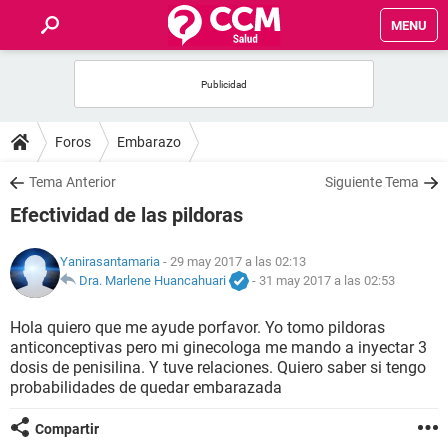
MENU
INICIO
FOROS
Foros
Embarazo
SALUD
Tema Anterior
Siguiente Tema
Efectividad de las pildoras
FAMILIA
Yanirasantamaria
- 29 may 2017 a las 02:13
NUTRICIÓN
Dra. Marlene Huancahuari
-
31 may 2017 a las 02:53
Hola quiero que me ayude porfavor. Yo tomo pildoras
BIENESTAR
anticonceptivas pero mi ginecologa me mando a inyectar 3
dosis de penisilina. Y tuve relaciones. Quiero saber si tengo
SEXUALIDAD
probabilidades de quedar embarazada
Compartir
GLOSARIO