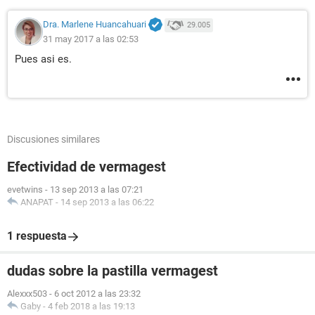
Dra. Marlene Huancahuari
29.005
31 may 2017 a las 02:53
Pues asi es.
Discusiones similares
Efectividad de vermagest
evetwins
-
13 sep 2013 a las 07:21
ANAPAT
-
14 sep 2013 a las 06:22
1 respuesta
dudas sobre la pastilla vermagest
Alexxx503
-
6 oct 2012 a las 23:32
Gaby
-
4 feb 2018 a las 19:13