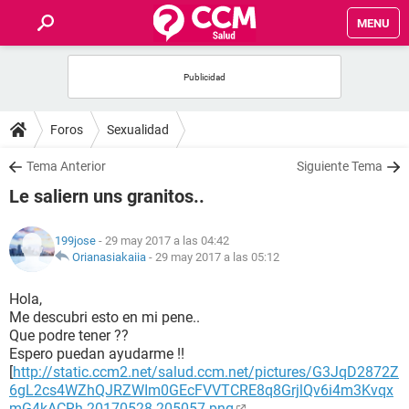
MENU
INICIO
FOROS
Foros
Sexualidad
SALUD
Tema Anterior
Siguiente Tema
Le saliern uns granitos..
FAMILIA
199jose
- 29 may 2017 a las 04:42
NUTRICIÓN
Orianasiakaiia
-
29 may 2017 a las 05:12
Hola,
BIENESTAR
Me descubri esto en mi pene..
Que podre tener ??
SEXUALIDAD
Espero puedan ayudarme !!
[
http://static.ccm2.net/salud.ccm.net/pictures/G3JqD2872Z
6gL2cs4WZhQJRZWIm0GEcFVVTCRE8q8GrjlQv6i4m3Kvqx
GLOSARIO
mG4kACRh-20170528-205057.png