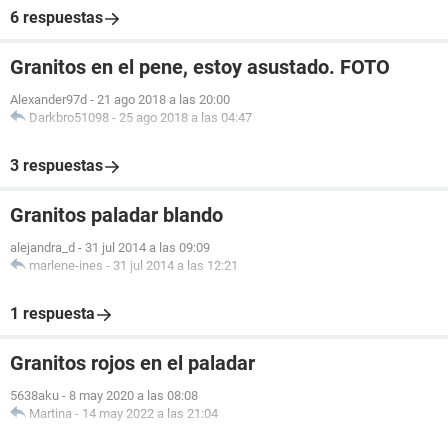
6 respuestas
Granitos en el pene, estoy asustado. FOTO
Alexander97d
-
21 ago 2018 a las 20:00
Darkbro51098
-
25 ago 2018 a las 04:47
3 respuestas
Granitos paladar blando
alejandra_d
-
31 jul 2014 a las 09:09
marlene-ines
-
31 jul 2014 a las 12:21
1 respuesta
Granitos rojos en el paladar
5638aku
-
8 may 2020 a las 08:08
Martina
-
14 may 2022 a las 21:04