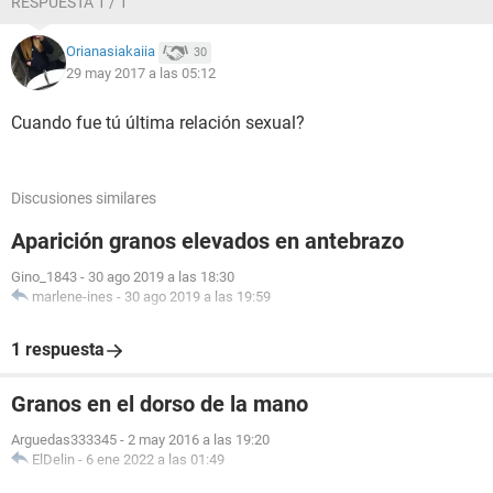
RESPUESTA 1 / 1
Orianasiakaiia
30
29 may 2017 a las 05:12
Cuando fue tú última relación sexual?
Discusiones similares
Aparición granos elevados en antebrazo
Gino_1843
-
30 ago 2019 a las 18:30
marlene-ines
-
30 ago 2019 a las 19:59
1 respuesta
Granos en el dorso de la mano
Arguedas333345
-
2 may 2016 a las 19:20
ElDelin
-
6 ene 2022 a las 01:49