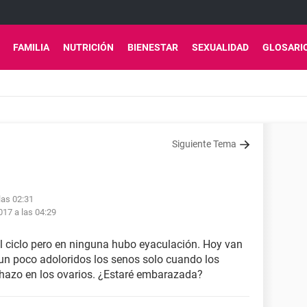
FAMILIA
NUTRICIÓN
BIENESTAR
SEXUALIDAD
GLOSARI
Siguiente Tema
las 02:31
17 a las 04:29
el ciclo pero en ninguna hubo eyaculación. Hoy van
, un poco adoloridos los senos solo cuando los
nchazo en los ovarios. ¿Estaré embarazada?