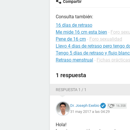
Compartir
Consulta también:
16 días de retraso
Me mide 16 cm esta bien
-
Foro sex
Pene de 16 cm
-
Foro sexualidad
Llevo 4 dias de retraso pero tengo do
Tengo 5 días de retraso y flujo blan
Retraso menstrual
-
Fichas prácticas
1 respuesta
RESPUESTA 1 / 1
Dr. Joseph Exebio
16.358
31 may 2017 a las 04:29
Hola!