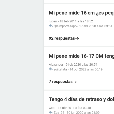
Mi pene mide 16 cm ¿es pe
ruben
-
18 feb 2011 a las 18:52
Qleimportasapo
-
17 abr 2020 a las 03:51
92 respuestas
Mi pene mide 16-17 CM ten
Alexander
-
9 feb 2020 a las 20:54
zoiitatata
-
14 oct 2023 a las 00:19
7 respuestas
Tengo 4 días de retraso y d
Ceci
-
14 abr 2011 a las 03:48
Zay_24
-
30 jun 2020 a las 21:09