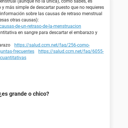
enstrual (aunque no la única), como sabes, es
ro y más simple de descartar puesto que no requieres
nformación sobre las causas de retraso menstrual
 esas otras causas):
causas-de-un-retraso-de-la-menstruacion
ntitativa en sangre para descartar el embarazo y
mbarazo
https://salud.ccm.net/faq/256-como-
guntas-frecuentes
https://salud.ccm.net/faq/6055-
cuantitativas
¿es grande o chico?