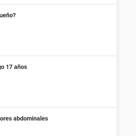
queño?
go 17 años
olores abdominales