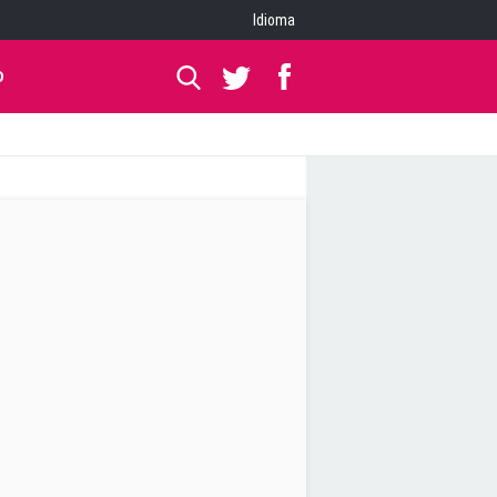
Idioma
O