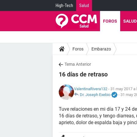
High-Tech
Salud
FOROS
SALUD
Foros
Embarazo
Tema Anterior
16 días de retraso
ValentinaRivera132
- 31 may 2017 a 
Dr. Joseph Exebio
-
31 may 20
Tuve relaciones en mi día 17 y 24 d
16 días de retraso, y tengo diarreas
aprieto, dolor de espalda baja y pi