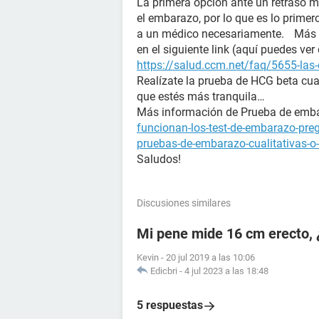
La primera opción ante un retraso m
el embarazo, por lo que es lo prime
a un médico necesariamente. Más i
en el siguiente link (aquí puedes ver
https://salud.ccm.net/faq/5655-las-
Realízate la prueba de HCG beta cua
que estés más tranquila…
Más información de Prueba de e
funcionan-los-test-de-embarazo-pre
pruebas-de-embarazo-cualitativas-o-
Saludos!
Discusiones similares
Mi pene mide 16 cm erecto, 
Kevin
-
20 jul 2019 a las 10:06
Edicbri
-
4 jul 2023 a las 18:48
5 respuestas