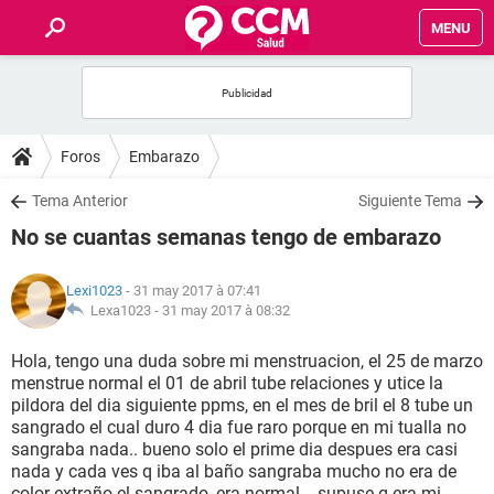
MENU
INICIO
FORUMS
Foros
Embarazo
SALUD
Tema Anterior
Siguiente Tema
No se cuantas semanas tengo de embarazo
FAMILIA
Lexi1023
- 31 may 2017 à 07:41
NUTRICIÓN
Lexa1023 -
31 may 2017 à 08:32
Hola, tengo una duda sobre mi menstruacion, el 25 de marzo
BIENESTAR
menstrue normal el 01 de abril tube relaciones y utice la
pildora del dia siguiente ppms, en el mes de bril el 8 tube un
SEXUALIDAD
sangrado el cual duro 4 dia fue raro porque en mi tualla no
sangraba nada.. bueno solo el prime dia despues era casi
nada y cada ves q iba al baño sangraba mucho no era de
GLOSARIO
color extraño el sangrado, era normal... supuse q era mi