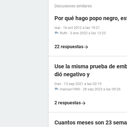
Discusiones similares
Por qué hago popo negro, e
isai
-
16 oct 2012 a las 19:21
Ruth
-
3 ene 2022 a las 13:23
22 respuestas
Use la misma prueba de emba
dió negativo y
Dan
-
13 sep 2021 a las 02:19
marsan1990
-
28 sep 2023 a las 09:26
2 respuestas
Cuantos meses son 23 sema