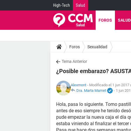
High-Tech
Salud
FOROS
SALUD
Foros
Sexualidad
Tema Anterior
¿Posible embarazo? ASUST
Alexmont
- Modificado el 1 jun 2017 
Dra. Marta Marnet
-
1 jun 201
Hola, pasa lo siguiente. Tomo pasti
antes de eso siempre he tenido des
pude empezar la nueva caja el día qu
estaba viniendo al finalizar el terce
Pasa que hace dos semanas mantuve 