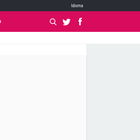
Idioma
O