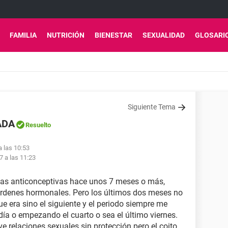
FAMILIA
NUTRICIÓN
BIENESTAR
SEXUALIDAD
GLOSARI
Siguiente Tema
ADA
Resuelto
a las 10:53
7 a las 11:23
llas anticonceptivas hace unos 7 meses o más,
órdenes hormonales. Pero los últimos dos meses no
e era sino el siguiente y el periodo siempre me
r día o empezando el cuarto o sea el último viernes.
relaciones sexuales sin protección pero el coito