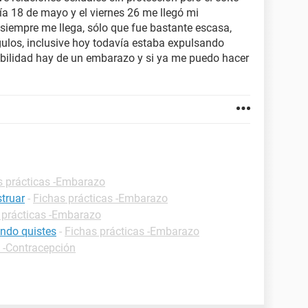
ía 18 de mayo y el viernes 26 me llegó mi
siempre me llega, sólo que fue bastante escasa,
los, inclusive hoy todavía estaba expulsando
ibilidad hay de un embarazo y si ya me puedo hacer
s prácticas -Embarazo
truar
-
Fichas prácticas -Embarazo
 prácticas -Embarazo
ndo quistes
-
Fichas prácticas -Embarazo
s -Contracepción