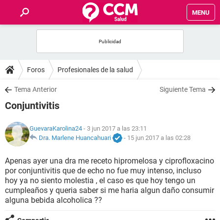
MENU
INICIO
FOROS
Foros
Profesionales de la salud
SALUD
Tema Anterior
Siguiente Tema
Conjuntivitis
FAMILIA
GuevaraKarolina24
- 3 jun 2017 a las 23:11
NUTRICIÓN
Dra. Marlene Huancahuari
-
15 jun 2017 a las 02:28
Apenas ayer una dra me receto hipromelosa y ciprofloxacino
BIENESTAR
por conjuntivitis que de echo no fue muy intenso, incluso
hoy ya no siento molestia , el caso es que hoy tengo un
SEXUALIDAD
cumpleaños y queria saber si me haria algun daño consumir
alguna bebida alcoholica ??
GLOSARIO