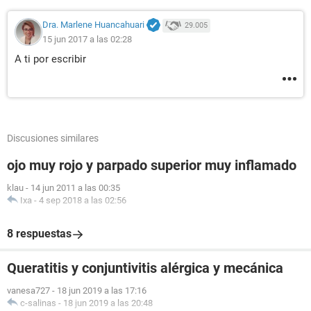
Dra. Marlene Huancahuari
29.005
15 jun 2017 a las 02:28
A ti por escribir
Discusiones similares
ojo muy rojo y parpado superior muy inflamado
klau
-
14 jun 2011 a las 00:35
Ixa
-
4 sep 2018 a las 02:56
8 respuestas
Queratitis y conjuntivitis alérgica y mecánica
vanesa727
-
18 jun 2019 a las 17:16
c-salinas
-
18 jun 2019 a las 20:48