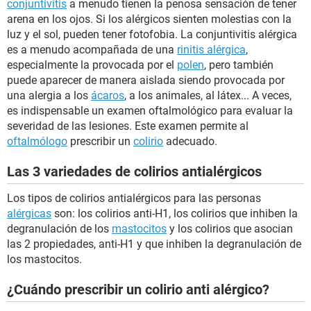
conjuntivitis
a menudo tienen la penosa sensación de tener
arena en los ojos. Si los alérgicos sienten molestias con la
luz y el sol, pueden tener fotofobia. La conjuntivitis alérgica
es a menudo acompañada de una
rinitis alérgica
,
especialmente la provocada por el
polen
, pero también
puede aparecer de manera aislada siendo provocada por
una alergia a los
ácaros
, a los animales, al látex... A veces,
es indispensable un examen oftalmológico para evaluar la
severidad de las lesiones. Este examen permite al
oftalmólogo
prescribir un
colirio
adecuado.
Las 3 variedades de colirios antialérgicos
Los tipos de colirios antialérgicos para las personas
alérgicas
son: los colirios anti-H1, los colirios que inhiben la
degranulación de los
mastocitos
y los colirios que asocian
las 2 propiedades, anti-H1 y que inhiben la degranulación de
los mastocitos.
¿Cuándo prescribir un colirio anti alérgico?