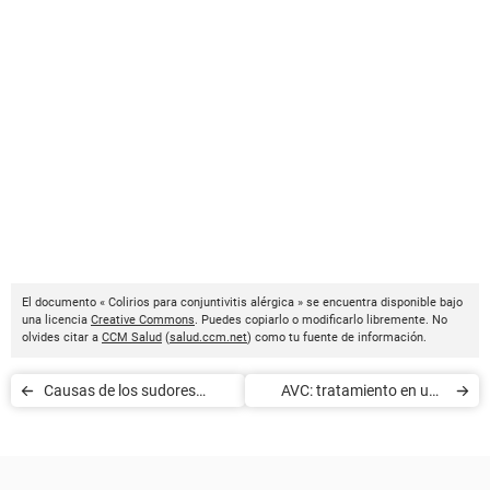
El documento « Colirios para conjuntivitis alérgica » se encuentra disponible bajo
una licencia
Creative Commons
. Puedes copiarlo o modificarlo libremente. No
olvides citar a
CCM Salud
(
salud.ccm.net
) como tu fuente de información.
Causas de los sudores
AVC: tratamiento en una
nocturnos
unidad neurovascular