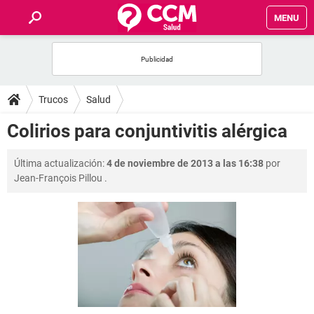
MENU
INICIO
FOROS
Trucos
Salud
SALUD
Colirios para conjuntivitis alérgica
FAMILIA
Última actualización:
4 de noviembre de 2013 a las 16:38
por
Jean-François Pillou
.
NUTRICIÓN
BIENESTAR
SEXUALIDAD
GLOSARIO