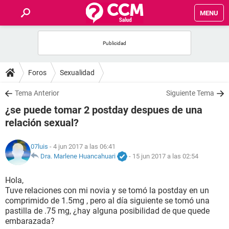
MENU
INICIO
FOROS
Foros
Sexualidad
SALUD
Tema Anterior
Siguiente Tema
¿se puede tomar 2 postday despues de una
FAMILIA
relación sexual?
NUTRICIÓN
07luis
- 4 jun 2017 a las 06:41
Dra. Marlene Huancahuari
-
15 jun 2017 a las 02:54
BIENESTAR
Hola,
Tuve relaciones con mi novia y se tomó la postday en un
SEXUALIDAD
comprimido de 1.5mg , pero al día siguiente se tomó una
pastilla de .75 mg, ¿hay alguna posibilidad de que quede
embarazada?
GLOSARIO