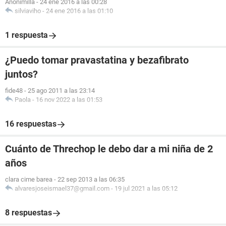
Anonimilla
-
24 ene 2016 a las 00:28
silviaviho
-
24 ene 2016 a las 01:10
1 respuesta
¿Puedo tomar pravastatina y bezafibrato
juntos?
fide48
-
25 ago 2011 a las 23:14
Paola
-
16 nov 2022 a las 01:53
16 respuestas
Cuánto de Threchop le debo dar a mi niña de 2
años
clara cime barea
-
22 sep 2013 a las 06:35
alvaresjoseismael37@gmail.com
-
19 jul 2021 a las 05:12
8 respuestas