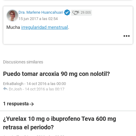
Dra. Marlene Huancahuari
29.005
15 jun 2017 a las 02:54
Mucha
irregularidad menstrual
.
Discusiones similares
Puedo tomar arcoxia 90 mg con nolotil?
ErikaBalogh
-
14 oct 2016 a las 00:00
Dr.Josh
-
14 oct 2016 a las 00:17
1 respuesta
¿Yurelax 10 mg o ibuprofeno Teva 600 mg
retrasa el periodo?