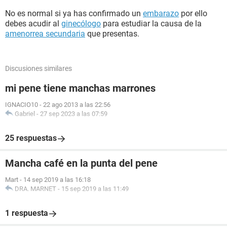
No es normal si ya has confirmado un
embarazo
por ello
debes acudir al
ginecólogo
para estudiar la causa de la
amenorrea secundaria
que presentas.
Discusiones similares
mi pene tiene manchas marrones
IGNACIO10
-
22 ago 2013 a las 22:56
Gabriel
-
27 sep 2023 a las 07:59
25 respuestas
Mancha café en la punta del pene
Mart
-
14 sep 2019 a las 16:18
DRA. MARNET
-
15 sep 2019 a las 11:49
1 respuesta