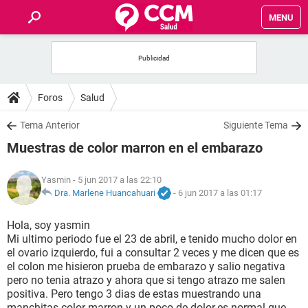
MENU
INICIO
FOROS
Foros
Salud
SALUD
Tema Anterior
Siguiente Tema
Muestras de color marron en el embarazo
FAMILIA
Yasmin
- 5 jun 2017 a las 22:10
NUTRICIÓN
Dra. Marlene Huancahuari
-
6 jun 2017 a las 01:17
Hola, soy yasmin
BIENESTAR
Mi ultimo periodo fue el 23 de abril, e tenido mucho dolor en
el ovario izquierdo, fui a consultar 2 veces y me dicen que es
SEXUALIDAD
el colon me hisieron prueba de embarazo y salio negativa
pero no tenia atrazo y ahora que si tengo atrazo me salen
positiva. Pero tengo 3 dias de estas muestrando una
GLOSARIO
manchitas color marron y un poco de dolor.es normal que