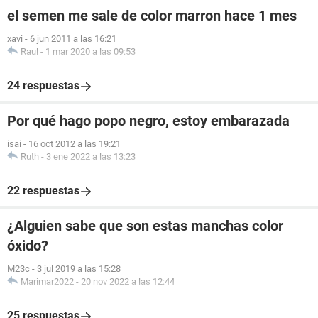
el semen me sale de color marron hace 1 mes
xavi
-
6 jun 2011 a las 16:21
Raul
-
1 mar 2020 a las 09:53
24 respuestas
Por qué hago popo negro, estoy embarazada
isai
-
16 oct 2012 a las 19:21
Ruth
-
3 ene 2022 a las 13:23
22 respuestas
¿Alguien sabe que son estas manchas color
óxido?
M23c
-
3 jul 2019 a las 15:28
Marimar2022
-
20 nov 2022 a las 12:44
25 respuestas