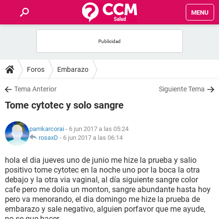
MENU
INICIO
FOROS
Foros
Embarazo
SALUD
Tema Anterior
Siguiente Tema
Tome cytotec y solo sangre
FAMILIA
pamkarcorai
- 6 jun 2017 a las 05:24
NUTRICIÓN
rosaxD
-
6 jun 2017 a las 06:14
hola el dia jueves uno de junio me hize la prueba y salio
BIENESTAR
positivo tome cytotec en la noche uno por la boca la otra
debajo y la otra via vaginal, al día siguiente sangre color
SEXUALIDAD
cafe pero me dolia un monton, sangre abundante hasta hoy
pero va menorando, el dia domingo me hize la prueba de
embarazo y sale negativo, alguien porfavor que me ayude,
GLOSARIO
no se que hacer