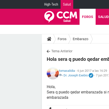
High-Tech
Salud
FOROS
SALUD
Foros
Embarazo
Tema Anterior
Hola sera q puedo qedar emb
tomasalidia
- 6 jun 2017 a las 16:29
Dr. Joseph Exebio
-
7 jun 201
Hola,
Sera q puedo qedar embarazada si m
embarazada