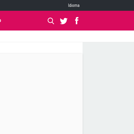
Idioma
O