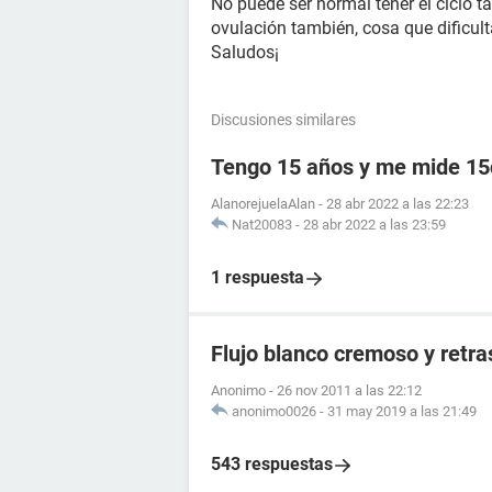
No puede ser normal tener el ciclo t
ovulación también, cosa que dificult
Saludos¡
Discusiones similares
Tengo 15 años y me mide 1
AlanorejuelaAlan
-
28 abr 2022 a las 22:23
Nat20083
-
28 abr 2022 a las 23:59
1 respuesta
Flujo blanco cremoso y retr
Anonimo
-
26 nov 2011 a las 22:12
anonimo0026
-
31 may 2019 a las 21:49
543 respuestas