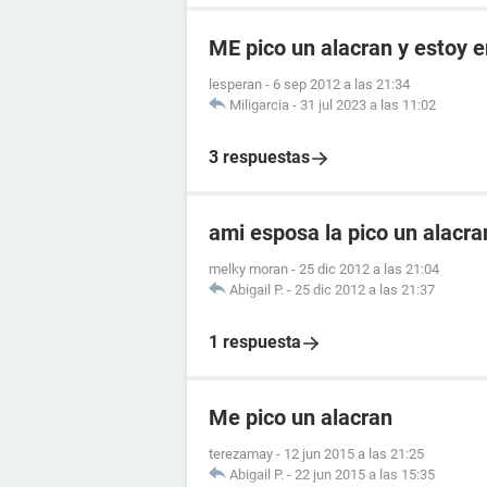
ME pico un alacran y estoy
lesperan
-
6 sep 2012 a las 21:34
Miligarcia
-
31 jul 2023 a las 11:02
3 respuestas
ami esposa la pico un alacr
melky moran
-
25 dic 2012 a las 21:04
Abigail P.
-
25 dic 2012 a las 21:37
1 respuesta
Me pico un alacran
terezamay
-
12 jun 2015 a las 21:25
Abigail P.
-
22 jun 2015 a las 15:35