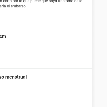
an corto por lo que puede que haya trastorno de la
aría el embarzo.
5cm
aso menstrual