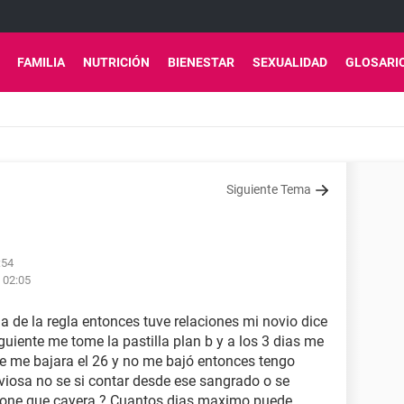
FAMILIA
NUTRICIÓN
BIENESTAR
SEXUALIDAD
GLOSARI
Siguiente Tema
:54
s 02:05
a de la regla entonces tuve relaciones mi novio dice
guiente me tome la pastilla plan b y a los 3 dias me
e me bajara el 26 y no me bajó entonces tengo
rviosa no se si contar desde ese sangrado o se
upone que cayera ? Cuantos dias maximo puede