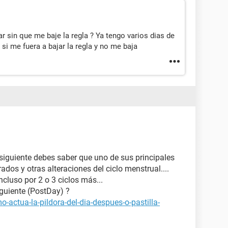
 sin que me baje la regla ? Ya tengo varios dias de
i me fuera a bajar la regla y no me baja
 siguiente debes saber que uno de sus principales
rados y otras alteraciones del ciclo menstrual....
ncluso por 2 o 3 ciclos más...
iguiente (PostDay) ?
-actua-la-pildora-del-dia-despues-o-pastilla-