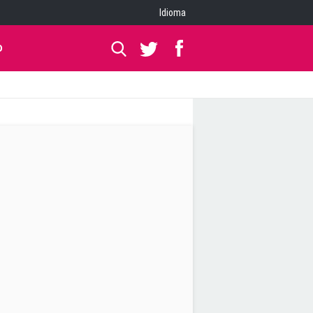
Idioma
O