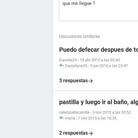
que me llegue ?
Discusiones similares
Puedo defecar despues de to
Daniela25
-
18 abr 2012 a las 02:40
Danistone25
-
5 jun 2016 a las 23:47
3 respuestas
pastilla y luego ir al baño, a
valenzuelacamila
-
3 nov 2015 a las 00:52
maria
-
7 nov 2015 a las 18:36
2 respuestas