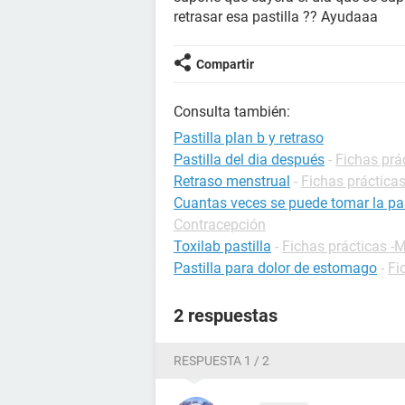
retrasar esa pastilla ?? Ayudaaa
Compartir
Consulta también:
Pastilla plan b y retraso
Pastilla del dia después
-
Fichas prá
Retraso menstrual
-
Fichas prácticas
Cuantas veces se puede tomar la pas
Contracepción
Toxilab pastilla
-
Fichas prácticas 
Pastilla para dolor de estomago
-
Fi
2 respuestas
RESPUESTA 1 / 2