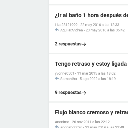
¿Ir al baño 1 hora después de
Liza28121999
-
22 may 2016 a las 12:33
AguilarAndrea
-
23 may 2016 a las 06:42
2 respuestas
Tengo retraso y estoy ligada
yvonne0501
-
11 mar 2015 a las 18:02
Samantha
-
5 ago 2022 a las 18:19
9 respuestas
Flujo blanco cremoso y retr
Anonimo
-
26 nov 2011 a las 22:12
anonimo0026
-
31 may 2019 a las 21:49