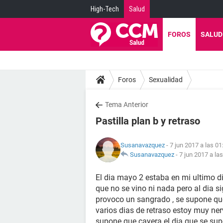
High-Tech
Salud
FOROS
SALUD
Foros
Sexualidad
Tema Anterior
Pastilla plan b y retraso
Susanavazquez
- 7 jun 2017 a las 01
Susanavazquez
-
7 jun 2017 a la
El dia mayo 2 estaba en mi ultimo di
que no se vino ni nada pero al dia si
provoco un sangrado , se supone qu
varios dias de retraso estoy muy ne
supone que cayera el dia que se s