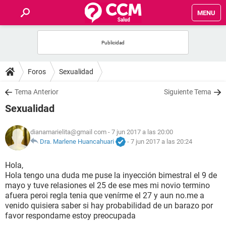
MENU
INICIO
FOROS
Foros
Sexualidad
SALUD
Tema Anterior
Siguiente Tema
Sexualidad
FAMILIA
dianamarielita@gmail com
- 7 jun 2017 a las 20:00
NUTRICIÓN
Dra. Marlene Huancahuari
-
7 jun 2017 a las 20:24
Hola,
BIENESTAR
Hola tengo una duda me puse la inyección bimestral el 9 de
mayo y tuve relasiones el 25 de ese mes mi novio termino
SEXUALIDAD
afuera peroi regla tenia que venírme el 27 y aun no.me a
venido quisiera saber si hay probabilidad de un barazo por
favor respondame estoy preocupada
GLOSARIO