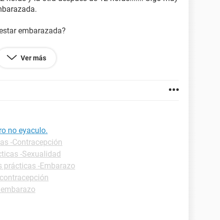
mbarazada.
e estar embarazada?
Ver más
ro no eyaculo.
cas -Contracepción
cticas -Sexualidad
s prácticas -Embarazo
 contracepción
 embarazo