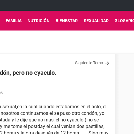
FAMILIA
NUTRICIÓN
BIENESTAR
SEXUALIDAD
GLOSARI
Siguiente Tema
dón, pero no eyaculo.
06
ón sexual,en la cual cuando estábamos en el acto, el
, nosotros continuamos el se puso otro condón, yo
ada y le dije que no mas, el no eyaculo ( no se
y me tome el postday el cual venían dos pastillas,
2 horas y la otra después de 12 horas....... Sigo muy