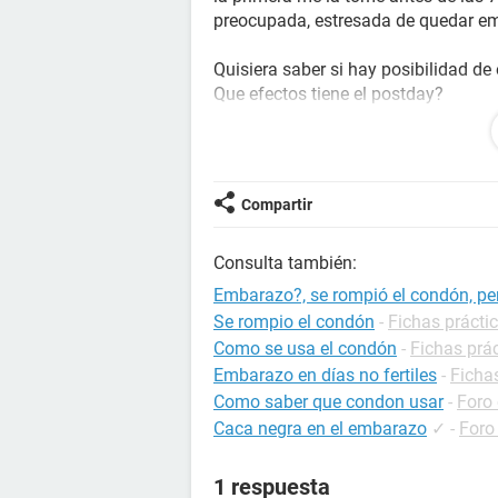
preocupada, estresada de quedar e
Quisiera saber si hay posibilidad d
Que efectos tiene el postday?
Gracias por responder
Compartir
Consulta también:
Embarazo?, se rompió el condón, pe
Se rompio el condón
-
Fichas prácti
Como se usa el condón
-
Fichas prá
Embarazo en días no fertiles
-
Ficha
Como saber que condon usar
-
Foro
Caca negra en el embarazo
✓
-
Foro
1 respuesta