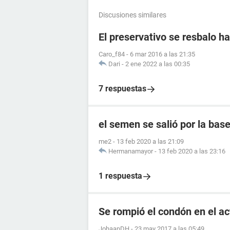
Discusiones similares
El preservativo se resbalo ha
Caro_f84
-
6 mar 2016 a las 21:35
Dari
-
2 ene 2022 a las 00:35
7 respuestas
el semen se salió por la ba
me2
-
13 feb 2020 a las 21:09
Hermanamayor
-
13 feb 2020 a las 23:16
1 respuesta
Se rompió el condón en el a
JohaanDH
-
23 may 2017 a las 05:49