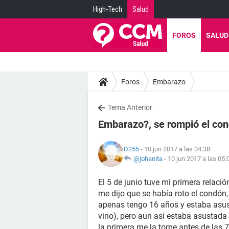
High-Tech
Salud
FOROS
SALUD
Foros
Embarazo
Tema Anterior
Embarazo?, se rompió el con
D255
- 10 jun 2017 a las 04:38
@johanita
-
10 jun 2017 a las 05:
El 5 de junio tuve mi primera relaci
me dijo que se había roto el condón
apenas tengo 16 años y estaba asust
vino), pero aun así estaba asustada 
la primera me la tome antes de las 7