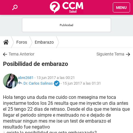
MENU
INICIO
FOROS
Foros
Embarazo
SALUD
Tema Anterior
Siguiente Tema
Posibilidad de embarazo
FAMILIA
abre2681
- 13 jun 2017 a las 00:21
NUTRICIÓN
Dr. Carlos Salinas
-
15 jun 2017 a las 01:31
Hola tengo una duda me cuido con mesegina me toca
BIENESTAR
inyectarme todos los 26 resulta que me inyecte un dia antes
el 25 tengo 22 dias de retraso. Desde el dia que me tenia que
SEXUALIDAD
llegar el periodo simpre e mestruado no e dejado de
mestruar ningun mes me ise un test de embarazo el
resultado fue negativo
GLOSARIO
¿ existe la posibilidad que este embarazada?