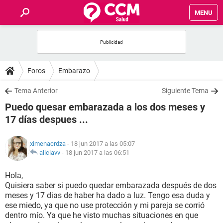
MENU
INICIO
FOROS
Foros
Embarazo
SALUD
Tema Anterior
Siguiente Tema
Puedo quesar embarazada a los dos meses y
FAMILIA
17 días despues ...
NUTRICIÓN
ximenacrdza
- 18 jun 2017 a las 05:07
aliciavv
-
18 jun 2017 a las 06:51
BIENESTAR
Hola,
Quisiera saber si puedo quedar embarazada después de dos
SEXUALIDAD
meses y 17 dias de haber ha dado a luz. Tengo esa duda y
ese miedo, ya que no use protección y mi pareja se corrió
dentro mío. Ya que he visto muchas situaciones en que
GLOSARIO