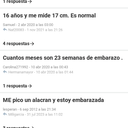
1 respuesta
16 años y me mide 17 cm. Es normal
Samuel
-
2 abr 2020 a las 03:00
Nat20083
-
1 nov 2021 a las 21:26
4 respuestas
Cuantos meses son 23 semanas de embarazo .
Carolina271992
-
10 abr 2020 a las 00:43
Hermanamayor
-
10 abr 2020 a las 01:44
1 respuesta
ME pico un alacran y estoy embarazada
lesperan
-
6 sep 2012 a las 21:34
Miligarcia
-
31 jul 2023 a las 11:02