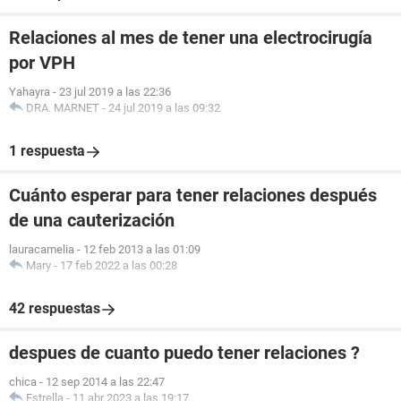
Relaciones al mes de tener una electrocirugía
por VPH
Yahayra
-
23 jul 2019 a las 22:36
DRA. MARNET
-
24 jul 2019 a las 09:32
1 respuesta
Cuánto esperar para tener relaciones después
de una cauterización
lauracamelia
-
12 feb 2013 a las 01:09
Mary
-
17 feb 2022 a las 00:28
42 respuestas
despues de cuanto puedo tener relaciones ?
chica
-
12 sep 2014 a las 22:47
Estrella
-
11 abr 2023 a las 19:17