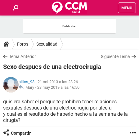
MENU
INICIO
FOROS
Foros
Sexualidad
SALUD
Tema Anterior
Siguiente Tema
Sexo despues de una electrocirugia
FAMILIA
alitos_93
- 21 oct 2013 a las 23:26
NUTRICIÓN
Mary -
23 may 2019 a las 16:50
quisiera saber el porque te prohiben tener relaciones
BIENESTAR
sexuales despues de una electrocirugia por ulcera
y cual es el resultado de haberlo hecho a la semana de la
SEXUALIDAD
cirugia?
Compartir
GLOSARIO