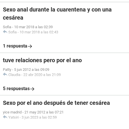
Sexo anal durante la cuarentena y con una
cesárea
Sofia
-
10 mar 2018 a las 02:39
Sofia
-
10 mar 2018 a las 02:43
1 respuesta
tuve relaciones pero por el ano
Patty
-
5 jun 2012 a las 09:09
Claudia
-
22 abr 2020 a las 21:09
5 respuestas
Sexo por el ano después de tener cesárea
yice madrid
-
21 may 2012 a las 07:21
Yatsiri
-
3 jun 2023 a las 02:59