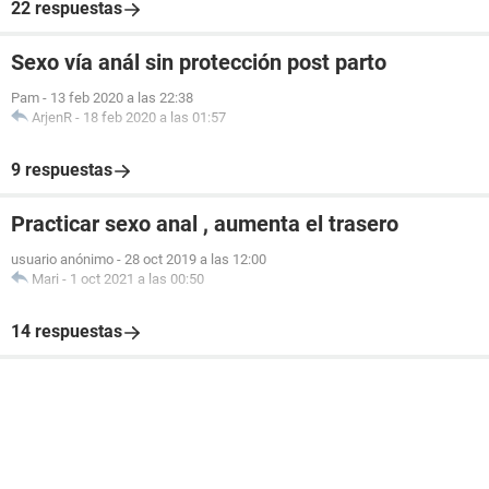
22 respuestas
Sexo vía anál sin protección post parto
Pam
-
13 feb 2020 a las 22:38
ArjenR
-
18 feb 2020 a las 01:57
9 respuestas
Practicar sexo anal , aumenta el trasero
usuario anónimo
-
28 oct 2019 a las 12:00
Mari
-
1 oct 2021 a las 00:50
14 respuestas