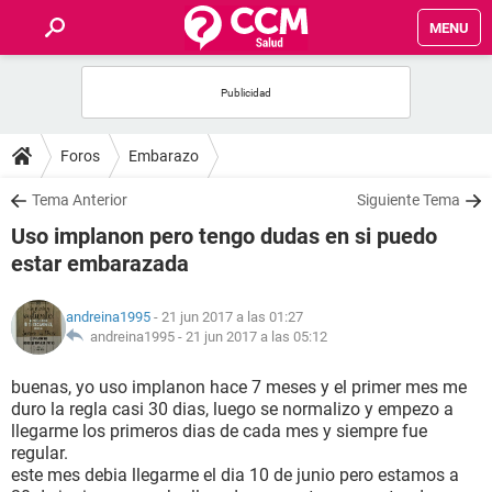
MENU
INICIO
FOROS
Foros
Embarazo
SALUD
Tema Anterior
Siguiente Tema
Uso implanon pero tengo dudas en si puedo
FAMILIA
estar embarazada
NUTRICIÓN
andreina1995
- 21 jun 2017 a las 01:27
andreina1995 -
21 jun 2017 a las 05:12
BIENESTAR
buenas, yo uso implanon hace 7 meses y el primer mes me
duro la regla casi 30 dias, luego se normalizo y empezo a
SEXUALIDAD
llegarme los primeros dias de cada mes y siempre fue
regular.
este mes debia llegarme el dia 10 de junio pero estamos a
GLOSARIO