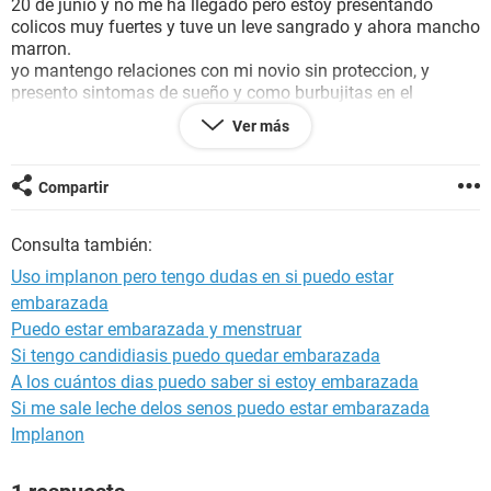
20 de junio y no me ha llegado pero estoy presentando
colicos muy fuertes y tuve un leve sangrado y ahora mancho
marron.
yo mantengo relaciones con mi novio sin proteccion, y
presento sintomas de sueño y como burbujitas en el
estomago, tambien muchas ganas de vomitar y no presento
Ver más
asco por comidas pero si falta de apetito y me estoy
ahogando constantemente porque se me va el aire. al
principio que me coloque implanon solo presente efectos
Compartir
secundarios de acne, hinchazon en los senos y un poco de
nauseas pero nada mas.. me preocupa es que mi regla fue
Consulta también:
constante y ahora solo tengo manchas marrones. no tengo
sensibilidad en las mamas pero si presento mucha
Uso implanon pero tengo dudas en si puedo estar
hinchazon en el vientre y un dolor punzante en la parte
embarazada
inferior izquierda del vientre. espero obtener una pronta
Puedo estar embarazada y menstruar
respuesta y saber si alguien pudo quedar embarazada
usando implanon.
Si tengo candidiasis puedo quedar embarazada
y por si es de ayuda, cuando me pusieron implanon no tenia
A los cuántos dias puedo saber si estoy embarazada
periodo porque se me habia ido una semana antes, entonces
Si me sale leche delos senos puedo estar embarazada
no se si eso puede causar que el implanon falle. muchas
Implanon
gracias