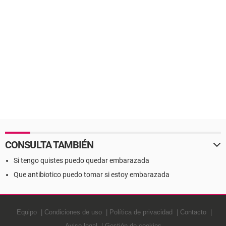
CONSULTA TAMBIÉN
Si tengo quistes puedo quedar embarazada
Que antibiotico puedo tomar si estoy embarazada
Equipo
Condiciones de uso
Política de privacidad
Contacto
Aviso legal
Gestión de cookies